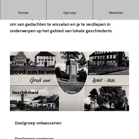
Open huis van de Heimatverein Zetel
Route
Oproep
Website
Er is de mogelijkheid om in het Heimathuus bijeen te komen
om van gedachten te wisselen en je te verdiepen in
onderwerpen op het gebied van lokale geschiedenis.
Goed om te weten
Geschiktheid
voor ieder weertype
©
CC-BY-SA
Doelgroep volwassenen
Doelgroep senioren