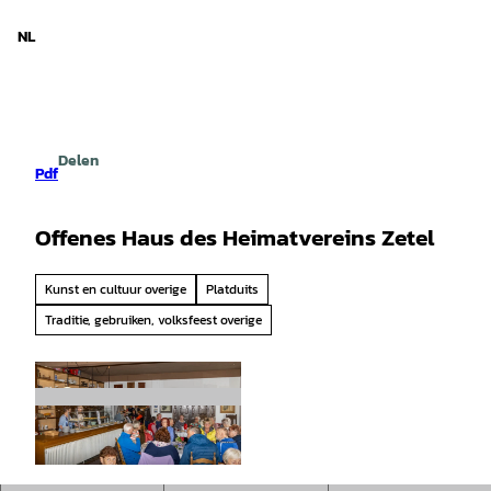
d Nedersaksen
T
o
NL
Zoeken
Menu
c
o
n
t
e
Delen
n
Pdf
t
Offenes Haus des Heimatvereins Zetel
Kunst en cultuur overige
Platduits
Traditie, gebruiken, volksfeest overige
©
CC-BY-SA