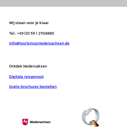
n
a
i
o
h
i
s
c
k
u
a
n
t
e
t
T
t
t
a
b
o
u
s
e
Wij staan voor je klaar
g
o
k
b
a
r
r
o
e
p
e
Tel.: +49 (0) 511 / 2704880
a
k
p
s
info@tourismusniedersachsen.de
m
t
Ontdek Nedersaksen
Digitale reisgenoot
Gratis brochures bestellen