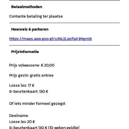
Betaalmethoden
Contante betaling ter plaatse
Heenreis & parkeren
https://maps.app.goo.gl/vJNc2LqoTpAjMgmi6
Prijsinformatie
Prijs volwassene: € 20,00
Prijs gezin: gratis entree
Losse les: 17 €
8-beurtenkaart: 130 €
Of iets minder formeel gezegd:
Deelname:
Losse les 20 €
8-beurtenkaart 130 € (10 weken geldig)