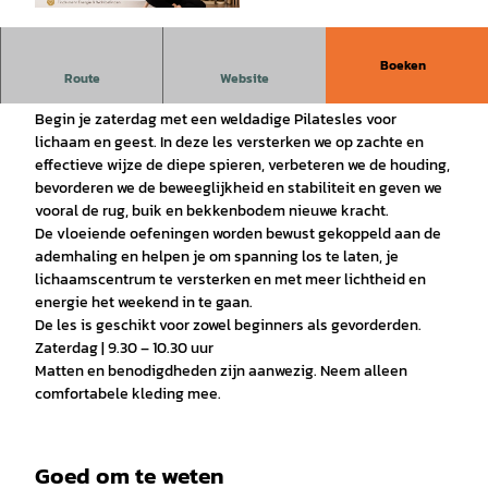
© Silke Pasinski |
CC-BY-SA
Boeken
Pilates in de ochtend – Krachtig en ontspannen het weekend
Route
Website
in ✨
Begin je zaterdag met een weldadige Pilatesles voor
lichaam en geest. In deze les versterken we op zachte en
effectieve wijze de diepe spieren, verbeteren we de houding,
bevorderen we de beweeglijkheid en stabiliteit en geven we
vooral de rug, buik en bekkenbodem nieuwe kracht.
De vloeiende oefeningen worden bewust gekoppeld aan de
ademhaling en helpen je om spanning los te laten, je
lichaamscentrum te versterken en met meer lichtheid en
energie het weekend in te gaan.
De les is geschikt voor zowel beginners als gevorderden.
Zaterdag | 9.30 – 10.30 uur
Matten en benodigdheden zijn aanwezig. Neem alleen
comfortabele kleding mee.
Goed om te weten