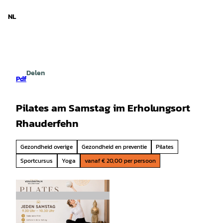
d Nedersaksen
T
o
NL
Zoeken
Menu
c
o
n
t
e
Delen
n
Pdf
t
Pilates am Samstag im Erholungsort
Rhauderfehn
Gezondheid overige
Gezondheid en preventie
Pilates
Sportcursus
Yoga
vanaf € 20,00 per persoon