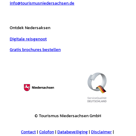
info@tourismusniedersachsen.de
m
t
Ontdek Nedersaksen
Digitale reisgenoot
Gratis brochures bestellen
© Tourismus Niedersachsen GmbH
Contact
Colofon
Databeveiliging
Disclaimer