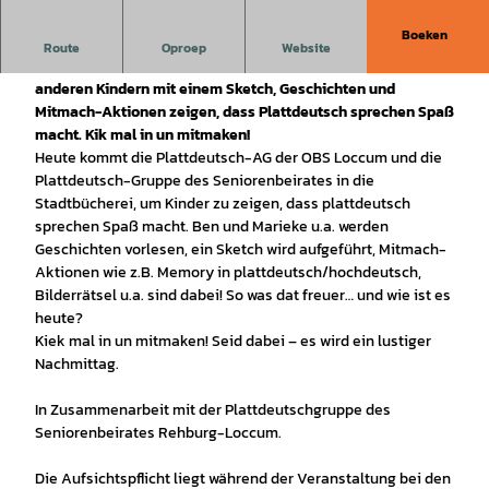
Boeken
Plattdeutsch ist angesagt! So was dat freuer… und wie ist es
Route
Oproep
Website
heute? Kinder, der Plattdeutsch-AG der OBS möchten
anderen Kindern mit einem Sketch, Geschichten und
Mitmach-Aktionen zeigen, dass Plattdeutsch sprechen Spaß
macht. Kik mal in un mitmaken!
Heute kommt die Plattdeutsch-AG der OBS Loccum und die
Plattdeutsch-Gruppe des Seniorenbeirates in die
Stadtbücherei, um Kinder zu zeigen, dass plattdeutsch
sprechen Spaß macht. Ben und Marieke u.a. werden
Geschichten vorlesen, ein Sketch wird aufgeführt, Mitmach-
Aktionen wie z.B. Memory in plattdeutsch/hochdeutsch,
Bilderrätsel u.a. sind dabei! So was dat freuer… und wie ist es
heute?
Kiek mal in un mitmaken! Seid dabei – es wird ein lustiger
Nachmittag.
In Zusammenarbeit mit der Plattdeutschgruppe des
Seniorenbeirates Rehburg-Loccum.
Die Aufsichtspflicht liegt während der Veranstaltung bei den