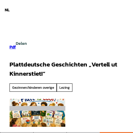
d Nedersaksen
T
o
NL
Zoeken
Menu
c
o
n
t
e
Delen
n
Pdf
t
Plattdeutsche Geschichten „Vertell ut
Kinnerstiet!“
Gezinnen/kinderen overige
Lezing
©
CC-BY-SA