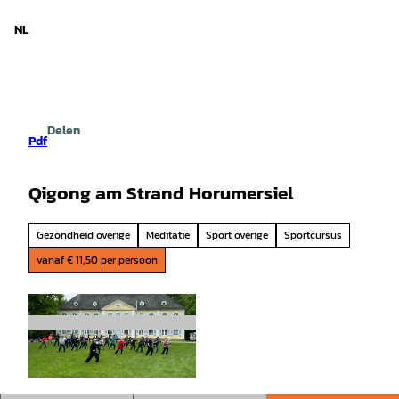
d Nedersaksen
T
o
NL
Zoeken
Menu
c
o
n
t
e
Delen
n
Pdf
t
Qigong am Strand Horumersiel
Gezondheid overige
Meditatie
Sport overige
Sportcursus
vanaf € 11,50 per persoon
© Ewald Reginek |
CC-BY-SA