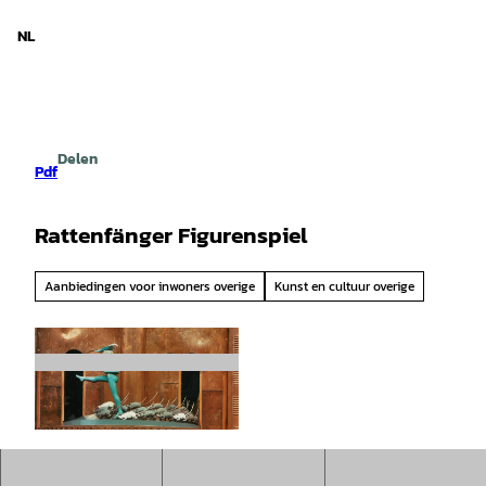
d Nedersaksen
T
o
NL
Zoeken
Menu
c
o
n
t
e
Delen
n
Pdf
t
Rattenfänger Figurenspiel
Aanbiedingen voor inwoners overige
Kunst en cultuur overige
© Hameln Marketing und Tourismus GmbH |
CC-BY-SA