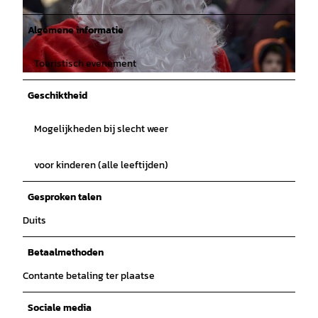
Algemene informatie
Toeristisch evenement
© Gemeinde Rhauderfehn |
CC-BY-SA
Geschiktheid
Mogelijkheden bij slecht weer
voor kinderen (alle leeftijden)
Gesproken talen
Duits
Betaalmethoden
Contante betaling ter plaatse
Sociale media