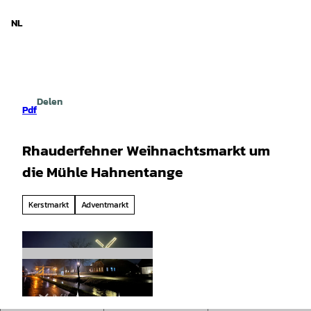
d Nedersaksen
T
o
NL
Zoeken
Menu
c
o
n
t
e
Delen
n
Pdf
t
Rhauderfehner Weihnachtsmarkt um
die Mühle Hahnentange
Kerstmarkt
Adventmarkt
©
CC-BY-SA