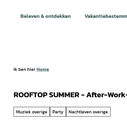
T
o
Beleven & ontdekken
Vakantiebestemm
c
o
n
t
e
n
t
Ik ben hier
Home
ROOFTOP SUMMER - After-Work
Muziek overige
Party
Nachtleven overige