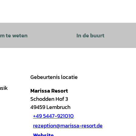
m te weten
In de buurt
Gebeurtenis locatie
usik
Marissa Resort
Schodden Hof 3
49459
Lembruch
+49 5447-921010
rezeption@marissa-resort.de
Website