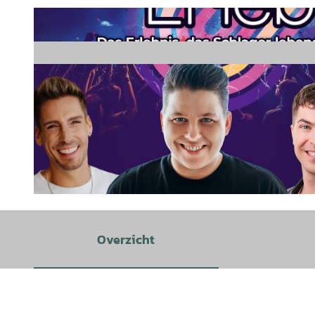
© rh events, STADEUM |
CC-BY
Overzicht