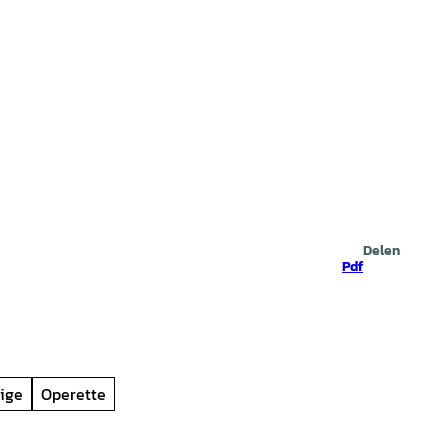
Zoeken
Delen
Pdf
ige
Operette