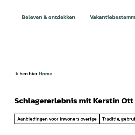
T
o
Beleven & ontdekken
Vakantiebestemm
c
o
n
t
e
n
t
Ik ben hier
Home
Schlagererlebnis mit Kerstin Ott u
Aanbiedingen voor inwoners overige
Traditie, gebru