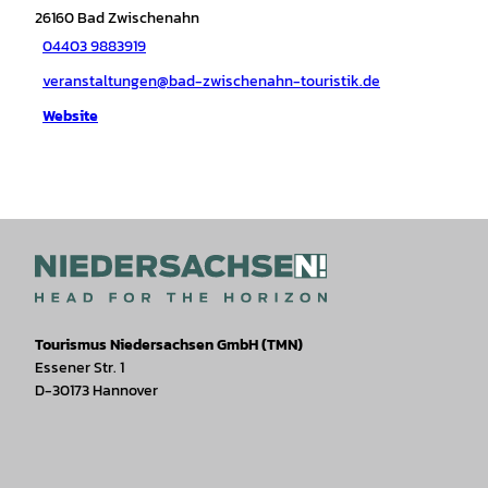
26160
Bad Zwischenahn
04403 9883919
veranstaltungen@bad-zwischenahn-touristik.de
Website
Tourismus Niedersachsen GmbH (TMN)
Essener Str. 1
D-30173 Hannover