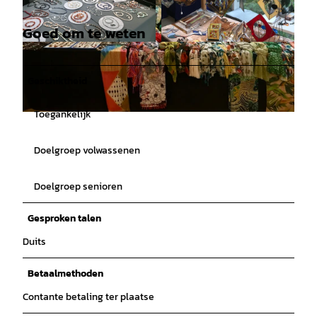
Goed om te weten
© Bad Zwischenahner Touristik GmbH |
© Bad Zwischenahner Touristik GmbH |
CC-BY-SA
CC-BY-SA
Geschiktheid
Toegankelijk
© Bad Zwischenahner Touristik GmbH |
CC-BY
Doelgroep volwassenen
Doelgroep senioren
Gesproken talen
Duits
Betaalmethoden
Contante betaling ter plaatse