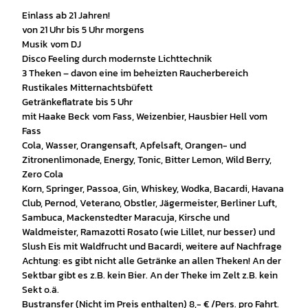
Einlass ab 21 Jahren!
von 21 Uhr bis 5 Uhr morgens
Musik vom DJ
Disco Feeling durch modernste Lichttechnik
3 Theken – davon eine im beheizten Raucherbereich
Rustikales Mitternachtsbüfett
Getränkeflatrate bis 5 Uhr
mit Haake Beck vom Fass, Weizenbier, Hausbier Hell vom
Fass
Cola, Wasser, Orangensaft, Apfelsaft, Orangen- und
Zitronenlimonade, Energy, Tonic, Bitter Lemon, Wild Berry,
Zero Cola
Korn, Springer, Passoa, Gin, Whiskey, Wodka, Bacardi, Havana
Club, Pernod, Veterano, Obstler, Jägermeister, Berliner Luft,
Sambuca, Mackenstedter Maracuja, Kirsche und
Waldmeister, Ramazotti Rosato (wie Lillet, nur besser) und
Slush Eis mit Waldfrucht und Bacardi, weitere auf Nachfrage
Achtung: es gibt nicht alle Getränke an allen Theken! An der
Sektbar gibt es z.B. kein Bier. An der Theke im Zelt z.B. kein
Sekt o.ä.
Bustransfer (Nicht im Preis enthalten) 8,- € /Pers. pro Fahrt.