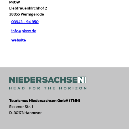
PKOW
Liebfrauenkirchhof 2
38855
Wernigerode
03943 - 94 950
info@pkow.de
Website
Tourismus Niedersachsen GmbH (TMN)
Essener Str. 1
D-30173 Hannover