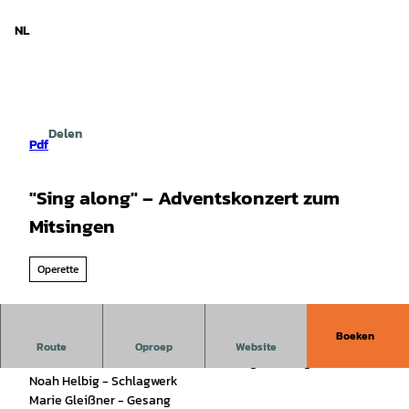
d Nedersaksen
T
o
NL
Zoeken
Menu
c
o
n
t
e
Delen
n
Pdf
t
"Sing along" – Adventskonzert zum
Mitsingen
Operette
Boeken
Advent mal anders – ein Konzert zum Hören und Mitmachen!
Route
Oproep
Website
Tao Philea Karst - Musikalische Leitung & Arrangements
Noah Helbig - Schlagwerk
Marie Gleißner - Gesang