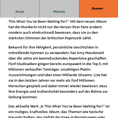
Boeken
Im Juli 2025 veröffentlichte die schottische
Route
Website
Singer/Songwriterin Amy Macdonald ihr sechstes Album „Is
This What You’ve Been Waiting For?“. Mit dem neuen Album
hat die Musikerin nicht nur die Herzen ihrer Fans erobert,
sondern auch eindrucksvoll bewiesen, dass sie zu den
stärksten Stimmen der britischen Popmusik zählt.
Bekannt für ihre Fähigkeit, persönliche Geschichten in
mitreißende Hymnen zu verwandeln, hat Amy Macdonald
über die Jahre ein beeindruckendes Repertoire geschaffen.
Fünf Studioalben gingen bereits europaweit in die Top 5, mit
Millionen verkaufter Tonträger, unzähligen Platin-
Auszeichnungen und über einer Milliarde Streams. Live hat
sie in den letzten Jahren vor mehr als fünf Millionen
Menschen gespielt und dabei immer wieder bewiesen, dass
ihre Energie und Authentizität besonders auf der Bühne zur
Geltung kommen.
Das aktuelle Werk „Is This What You’ve Been Waiting For?“ ist
ein mutiges, kraftvolles Album, das Themen wie toxische
Freundschaften, das Gefühl der Enge in Beziehungen oder