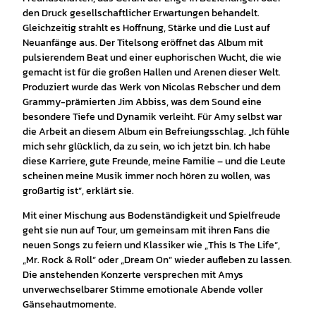
den Druck gesellschaftlicher Erwartungen behandelt.
Gleichzeitig strahlt es Hoffnung, Stärke und die Lust auf
Neuanfänge aus. Der Titelsong eröffnet das Album mit
pulsierendem Beat und einer euphorischen Wucht, die wie
gemacht ist für die großen Hallen und Arenen dieser Welt.
Produziert wurde das Werk von Nicolas Rebscher und dem
Grammy-prämierten Jim Abbiss, was dem Sound eine
besondere Tiefe und Dynamik verleiht. Für Amy selbst war
die Arbeit an diesem Album ein Befreiungsschlag. „Ich fühle
mich sehr glücklich, da zu sein, wo ich jetzt bin. Ich habe
diese Karriere, gute Freunde, meine Familie – und die Leute
scheinen meine Musik immer noch hören zu wollen, was
großartig ist“, erklärt sie.
Mit einer Mischung aus Bodenständigkeit und Spielfreude
geht sie nun auf Tour, um gemeinsam mit ihren Fans die
neuen Songs zu feiern und Klassiker wie „This Is The Life“,
„Mr. Rock & Roll“ oder „Dream On“ wieder aufleben zu lassen.
Die anstehenden Konzerte versprechen mit Amys
unverwechselbarer Stimme emotionale Abende voller
Gänsehautmomente.