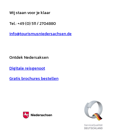
t
e
t
T
t
t
a
b
o
u
s
e
Wij staan voor je klaar
g
o
k
b
a
r
r
o
e
p
e
Tel.: +49 (0) 511 / 2704880
a
k
p
s
info@tourismusniedersachsen.de
m
t
Ontdek Nedersaksen
Digitale reisgenoot
Gratis brochures bestellen