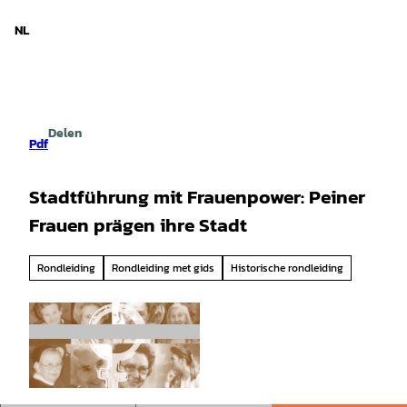
d Nedersaksen
T
o
NL
Zoeken
Menu
c
o
n
t
e
Delen
n
Pdf
t
Stadtführung mit Frauenpower: Peiner
Frauen prägen ihre Stadt
Rondleiding
Rondleiding met gids
Historische rondleiding
©
CC0