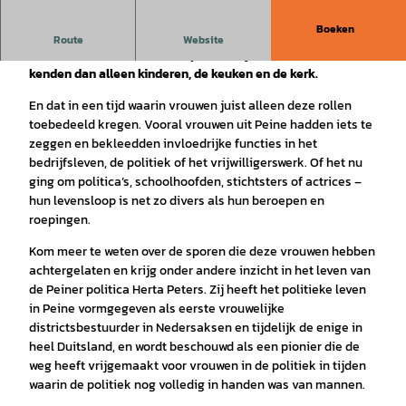
Boeken
De stadsrondleiding ‘Vrouwen uit Peine geven hun
Route
Website
stadsbeeld vorm’ draait om persoonlijkheden die veel meer
kenden dan alleen kinderen, de keuken en de kerk.
En dat in een tijd waarin vrouwen juist alleen deze rollen
toebedeeld kregen. Vooral vrouwen uit Peine hadden iets te
zeggen en bekleedden invloedrijke functies in het
bedrijfsleven, de politiek of het vrijwilligerswerk. Of het nu
ging om politica’s, schoolhoofden, stichtsters of actrices –
hun levensloop is net zo divers als hun beroepen en
roepingen.
Kom meer te weten over de sporen die deze vrouwen hebben
achtergelaten en krijg onder andere inzicht in het leven van
de Peiner politica Herta Peters. Zij heeft het politieke leven
in Peine vormgegeven als eerste vrouwelijke
districtsbestuurder in Nedersaksen en tijdelijk de enige in
heel Duitsland, en wordt beschouwd als een pionier die de
weg heeft vrijgemaakt voor vrouwen in de politiek in tijden
waarin de politiek nog volledig in handen was van mannen.