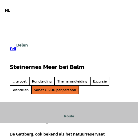
d Nedersaksen
T
o
NL
Zoeken
Menu
c
o
n
t
e
Delen
n
Pdf
t
Steinernes Meer bei Belm
... te voet
Rondleiding
Themarondleiding
Excursie
Wandelen
vanaf € 5,00 per persoon
Rondleiding:
Stefanie Herrschel
Route
Steinernes Meer bij Belm
De Gattberg, ook bekend als het natuurreservaat