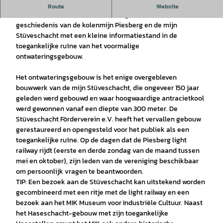
Vrienden van Stüveschacht e.V.
Route
Website
De Förderverein Stüveschacht e.V. geeft informatie over de
geschiedenis van de kolenmijn Piesberg en de mijn
Stüveschacht met een kleine informatiestand in de
toegankelijke ruïne van het voormalige
ontwateringsgebouw.
Het ontwateringsgebouw is het enige overgebleven
bouwwerk van de mijn Stüveschacht, die ongeveer 150 jaar
geleden werd gebouwd en waar hoogwaardige antracietkool
werd gewonnen vanaf een diepte van 300 meter. De
Stüveschacht Förderverein e.V. heeft het vervallen gebouw
gerestaureerd en opengesteld voor het publiek als een
toegankelijke ruïne. Op de dagen dat de Piesberg light
railway rijdt (eerste en derde zondag van de maand tussen
mei en oktober), zijn leden van de vereniging beschikbaar
om persoonlijk vragen te beantwoorden.
TIP: Een bezoek aan de Stüveschacht kan uitstekend worden
gecombineerd met een ritje met de light railway en een
bezoek aan het MIK Museum voor Industriële Cultuur. Naast
het Haseschacht-gebouw met zijn toegankelijke