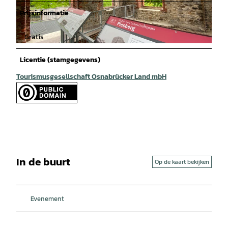
Prijsinformatie
Gratis
© Cornelia Saure |
CC-BY-SA
Licentie (stamgegevens)
Tourismusgesellschaft Osnabrücker Land mbH
In de buurt
Op de kaart bekijken
Evenement