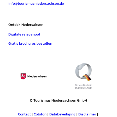
info@tourismusniedersachsen.de
m
t
Ontdek Nedersaksen
Digitale reisgenoot
Gratis brochures bestellen
© Tourismus Niedersachsen GmbH
Contact
Colofon
Databeveiliging
Disclaimer