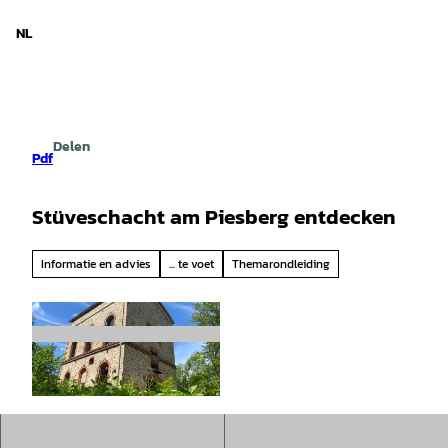
d Nedersaksen
T
o
NL
Zoeken
Menu
c
o
n
t
e
Delen
n
Pdf
t
Stüveschacht am Piesberg entdecken
Informatie en advies
... te voet
Themarondleiding
© Cornelia Saure |
CC-BY-SA