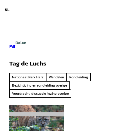
d Nedersaksen
T
o
NL
Zoeken
Menu
c
o
n
t
e
Delen
n
Pdf
t
Tag de Luchs
Nationaal Park Harz
Wandelen
Rondleiding
Bezichtiging en rondleiding overige
Voordracht, discussie, lezing overige