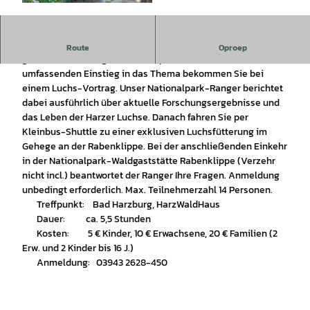
© Ole Anders |
CC-BY-SA
Lust auf Luchse? Widmen Sie sich an diesen Tag doch einmal
Route
Oproep
ganz intensiv den größten europäischen Katzen. Einen
umfassenden Einstieg in das Thema bekommen Sie bei
einem Luchs-Vortrag. Unser Nationalpark-Ranger berichtet
dabei ausführlich über aktuelle Forschungsergebnisse und
das Leben der Harzer Luchse. Danach fahren Sie per
Kleinbus-Shuttle zu einer exklusiven Luchsfütterung im
Gehege an der Rabenklippe. Bei der anschließenden Einkehr
in der Nationalpark-Waldgaststätte Rabenklippe (Verzehr
nicht incl.) beantwortet der Ranger Ihre Fragen. Anmeldung
unbedingt erforderlich. Max. Teilnehmerzahl 14 Personen.
Treffpunkt: Bad Harzburg, HarzWaldHaus
Dauer: ca. 5,5 Stunden
Kosten: 5 € Kinder, 10 € Erwachsene, 20 € Familien (2
Erw. und 2 Kinder bis 16 J.)
Anmeldung: 03943 2628-450