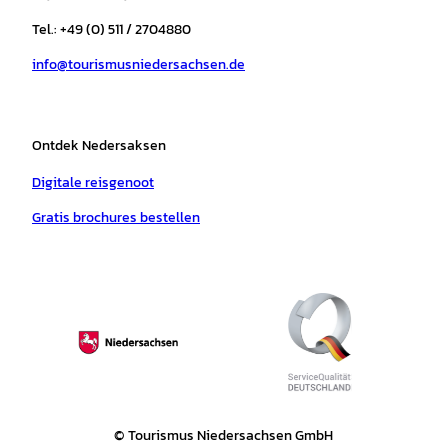
g
o
k
b
a
r
r
o
e
p
e
Tel.: +49 (0) 511 / 2704880
a
k
p
s
info@tourismusniedersachsen.de
m
t
Ontdek Nedersaksen
Digitale reisgenoot
Gratis brochures bestellen
© Tourismus Niedersachsen GmbH