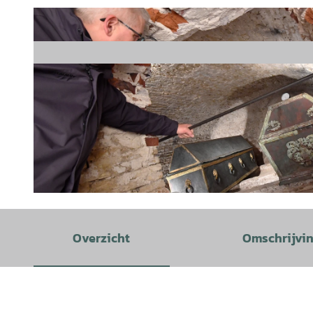
© Landkreis Leer, Schloss Evenburg |
CC-BY-SA
Overzicht
Omschrijvi