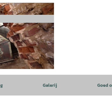
ng
Galerij
Goed o