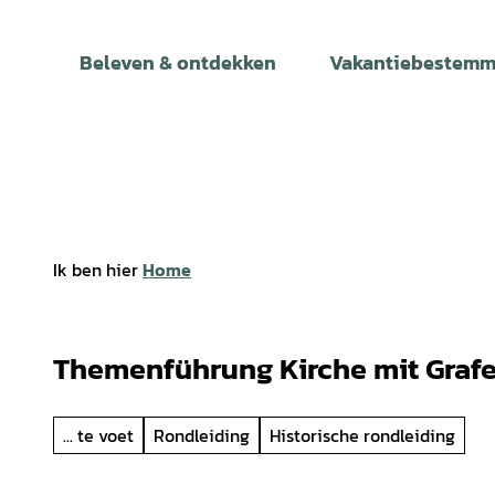
T
o
Beleven & ontdekken
Vakantiebestemm
c
o
n
t
e
n
t
Ik ben hier
Home
Themenführung Kirche mit Grafe
... te voet
Rondleiding
Historische rondleiding