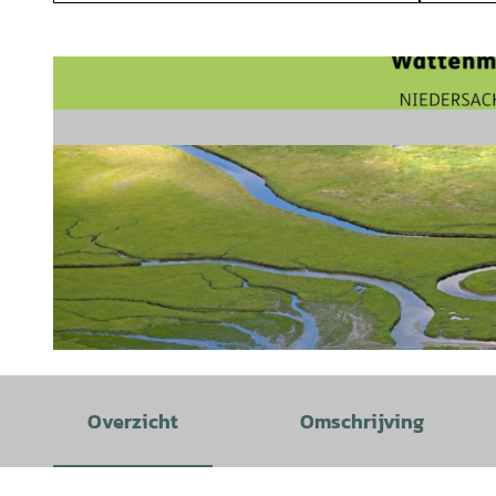
©
CC-BY-SA
Overzicht
Omschrijving