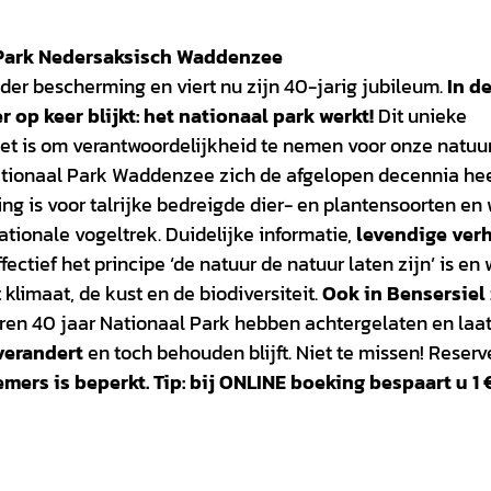
l Park Nedersaksisch Waddenzee
er bescherming en viert nu zijn 40-jarig jubileum.
In d
r op keer blijkt: het nationaal park werkt!
Dit unieke
het is om verantwoordelijkheid te nemen voor onze natuu
ationaal Park Waddenzee zich de afgelopen decennia hee
g is voor talrijke bedreigde dier- en plantensoorten en
ationale vogeltrek. Duidelijke informatie,
levendige ver
ectief het principe ‘de natuur de natuur laten zijn’ is en 
limaat, de kust en de biodiversiteit.
Ook in Bensersiel 
en 40 jaar Nationaal Park hebben achtergelaten en laat
verandert
en toch behouden blijft. Niet te missen! Reserv
ers is beperkt. Tip: bij ONLINE boeking bespaart u 1 €