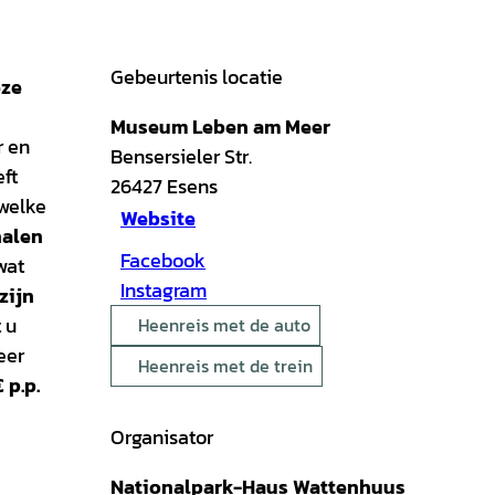
Gebeurtenis locatie
eze
Museum Leben am Meer
r en
Bensersieler Str.
ft
26427
Esens
 welke
Website
halen
Facebook
wat
Instagram
zijn
 u
Heenreis met de auto
eer
Heenreis met de trein
 p.p.
Organisator
Nationalpark-Haus Wattenhuus