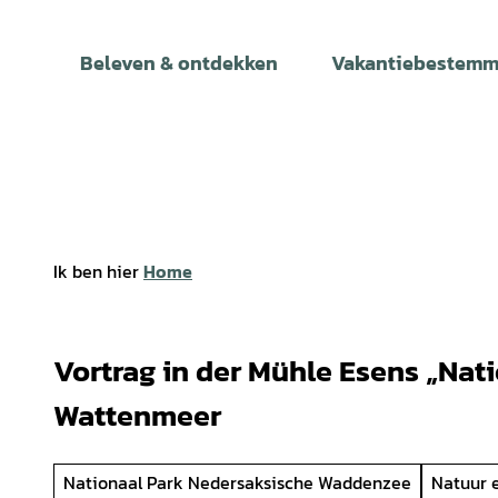
T
o
Beleven & ontdekken
Vakantiebestemm
c
o
n
t
e
n
t
Ik ben hier
Home
Vortrag in der Mühle Esens „Nat
Wattenmeer
Nationaal Park Nedersaksische Waddenzee
Natuur 