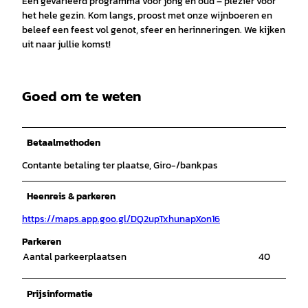
Een gevarieerd programma voor jong en oud – plezier voor
het hele gezin. Kom langs, proost met onze wijnboeren en
beleef een feest vol genot, sfeer en herinneringen. We kijken
uit naar jullie komst!
Goed om te weten
Betaalmethoden
Contante betaling ter plaatse, Giro-/bankpas
Heenreis & parkeren
https://maps.app.goo.gl/DQ2upTxhunapXon16
Parkeren
Aantal parkeerplaatsen
40
Prijsinformatie