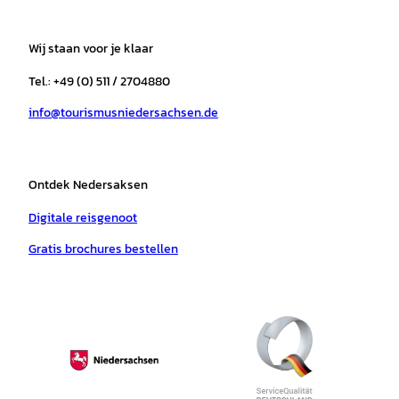
s
c
k
u
a
n
t
e
t
T
t
t
a
b
o
u
s
e
Wij staan voor je klaar
g
o
k
b
a
r
r
o
e
p
e
Tel.: +49 (0) 511 / 2704880
a
k
p
s
info@tourismusniedersachsen.de
m
t
Ontdek Nedersaksen
Digitale reisgenoot
Gratis brochures bestellen