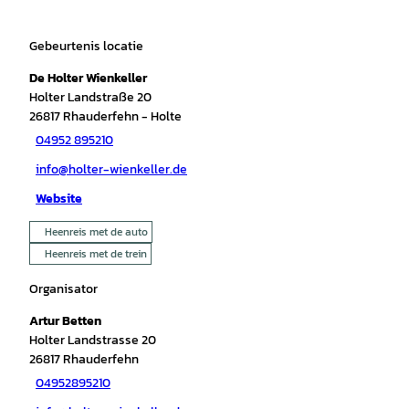
Gebeurtenis locatie
De Holter Wienkeller
Holter Landstraße 20
26817
Rhauderfehn
- Holte
04952 895210
info@holter-wienkeller.de
Website
Heenreis met de auto
Heenreis met de trein
Organisator
Artur Betten
Holter Landstrasse 20
26817
Rhauderfehn
04952895210