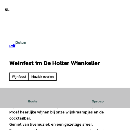
d Nedersaksen
T
o
NL
Zoeken
Menu
c
o
n
t
e
Delen
n
Pdf
t
Weinfest im De Holter Wienkeller
Wijnfeest
Muziek overige
Vier samen met ons 20 jaar genot en ons traditionele
Route
Oproep
wijnfeest. Een onvergetelijke dag voor alle wijnliefhebbers!
Proef heerlijke wijnen bij onze wijnkraampjes en de
cocktailbar.
Geniet van livemuziek en een gezellige sfeer.