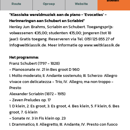
Boeken
"Klassieke wereldmuziek op de piano!" vindt plaats op de
Route
Oproep
Website
laatste zaterdag van elke maand om 17:00 uur in Rysum.
"Klassieke wereldmuziek aan de piano - 'Evocaties' -
Herinneringen aan Schubert en Scriabin!"
Henley Jun: Brahms, Scriabin en Schubert. Toegangsprijs:
volwassenen: €35,00; studenten: €15,00; jongeren (tot 18
jaar): Gratis toegang. Reserveren via Tel. 0151 125 855 27 of
info@weltklassik.de. Meer informatie op www.weltklassik.de
Het programma:
Franz Schubert (1797 - 1828)
- Pianosonate nr. 21 in Bes groot D 960
I. Molto moderato, II. Andante sostenuto, III. Scherzo: Allegro
vivace con delicatezza - Trio, IV. Allegro, ma non troppo -
Presto
Alexander Scriabin (1872 - 1915)
- Zeven Preludes op. 17
1. D klein, 2. Es groot, 3. Es groot, 4. Bes klein, 5. F klein, 6. Bes
groot, 7. G klein
- Sonate nr. 3 in Fis klein op. 23
I. Drammatico, II. Allegretto, III. Andante, IV. Presto con fuoco