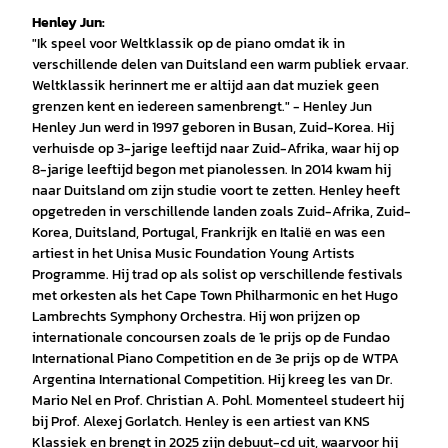
Henley Jun:
"Ik speel voor Weltklassik op de piano omdat ik in
verschillende delen van Duitsland een warm publiek ervaar.
Weltklassik herinnert me er altijd aan dat muziek geen
grenzen kent en iedereen samenbrengt." - Henley Jun
Henley Jun werd in 1997 geboren in Busan, Zuid-Korea. Hij
verhuisde op 3-jarige leeftijd naar Zuid-Afrika, waar hij op
8-jarige leeftijd begon met pianolessen. In 2014 kwam hij
naar Duitsland om zijn studie voort te zetten. Henley heeft
opgetreden in verschillende landen zoals Zuid-Afrika, Zuid-
Korea, Duitsland, Portugal, Frankrijk en Italië en was een
artiest in het Unisa Music Foundation Young Artists
Programme. Hij trad op als solist op verschillende festivals
met orkesten als het Cape Town Philharmonic en het Hugo
Lambrechts Symphony Orchestra. Hij won prijzen op
internationale concoursen zoals de 1e prijs op de Fundao
International Piano Competition en de 3e prijs op de WTPA
Argentina International Competition. Hij kreeg les van Dr.
Mario Nel en Prof. Christian A. Pohl. Momenteel studeert hij
bij Prof. Alexej Gorlatch. Henley is een artiest van KNS
Klassiek en brengt in 2025 zijn debuut-cd uit, waarvoor hij