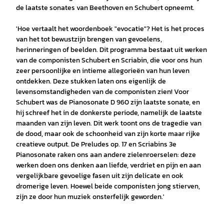
de laatste sonates van Beethoven en Schubert opneemt.
'Hoe vertaalt het woordenboek "evocatie"? Het is het proces
van het tot bewustzijn brengen van gevoelens,
herinneringen of beelden. Dit programma bestaat uit werken
van de componisten Schubert en Scriabin, die voor ons hun
zeer persoonlijke en intieme allegorieën van hun leven
ontdekken. Deze stukken laten ons eigenlijk de
levensomstandigheden van de componisten zien! Voor
Schubert was de Pianosonate D 960 zijn laatste sonate, en
hij schreef het in de donkerste periode, namelijk de laatste
maanden van zijn leven. Dit werk toont ons de tragedie van
de dood, maar ook de schoonheid van zijn korte maar rijke
creatieve output. De Preludes op. 17 en Scriabins 3e
Pianosonate raken ons aan andere zielenroerselen: deze
werken doen ons denken aan liefde, verdriet en pijn en aan
vergelijkbare gevoelige fasen uit zijn delicate en ook
dromerige leven. Hoewel beide componisten jong stierven,
zijn ze door hun muziek onsterfelijk geworden.'