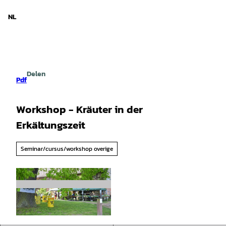
d Nedersaksen
T
o
NL
Zoeken
Menu
c
o
n
t
e
Delen
n
Pdf
t
Workshop - Kräuter in der
Erkältungszeit
Seminar/cursus/workshop overige
© Tourist-Information Salzgitter |
CC-BY