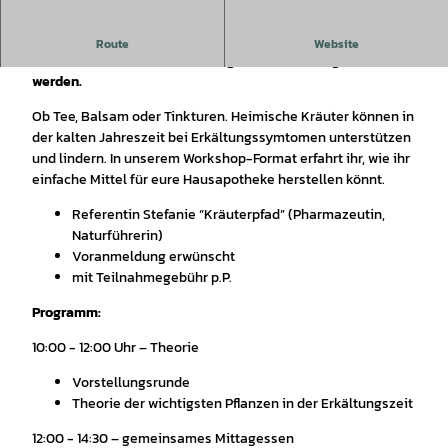
Heimische Kräuter, Tee und Salbe: Der Workshop zeigt, wie
Route
Website
einfache Mittel für die Erkältungszeit selbst hergestellt
werden.
Ob Tee, Balsam oder Tinkturen. Heimische Kräuter können in
der kalten Jahreszeit bei Erkältungssymtomen unterstützen
und lindern. In unserem Workshop-Format erfahrt ihr, wie ihr
einfache Mittel für eure Hausapotheke herstellen könnt.
Referentin Stefanie “Kräuterpfad” (Pharmazeutin,
Naturführerin)
Voranmeldung erwünscht
mit Teilnahmegebühr p.P.
Programm:
10:00 - 12:00 Uhr – Theorie
Vorstellungsrunde
Theorie der wichtigsten Pflanzen in der Erkältungszeit
12:00 - 14:30 – gemeinsames Mittagessen