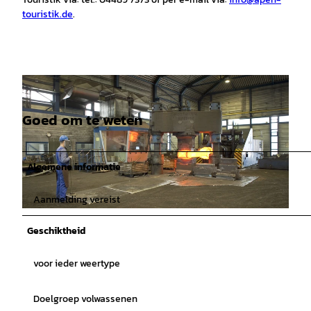
touristik.de
.
Goed om te weten
Algemene informatie
Aanmelding vereist
© Manuela Baumhöfer, Apen Touristik |
CC-BY-SA
Geschiktheid
voor ieder weertype
Doelgroep volwassenen