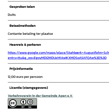
Gesproken talen
Duits
Betaalmethoden
Contante betaling ter plaatse
Heenreis & parkeren
https://www.google.com/maps/place/Stahlwerk+Augustfehn+Schm
entry=ttu&g_ep=EgoyMDI2MDUxMi4wIKXMDSoASAFQAw%3D%3D
Prijsinformatie
12,00 euro per persoon
Licentie (stamgegevens)
Verkehrsverein in der Gemeinde Apen e.V.