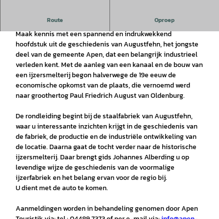
Route
Oproep
Beleef de geschiedenis van Augustfehns Indus
t
rieg.
Maak kennis met een spannend en indrukwekkend
hoofdstuk uit de geschiedenis van Augustfehn, het jongste
deel van de gemeente Apen, dat een belangrijk industrieel
verleden kent. Met de aanleg van een kanaal en de bouw van
een ijzersmelterij begon halverwege de 19e eeuw de
economische opkomst van de plaats, die vernoemd werd
naar groothertog Paul Friedrich August van Oldenburg.
De rondleiding begint bij de staalfabriek van Augustfehn,
waar u interessante inzichten krijgt in de geschiedenis van
de fabriek, de productie en de industriële ontwikkeling van
de locatie. Daarna gaat de tocht verder naar de historische
ijzersmelterij. Daar brengt gids Johannes Alberding u op
levendige wijze de geschiedenis van de voormalige
ijzerfabriek en het belang ervan voor de regio bij.
U dient met de auto te komen.
Aanmeldingen worden in behandeling genomen door Apen
Touristik via: tel.: 04489 7373 of per e-mail via:
info@apen-