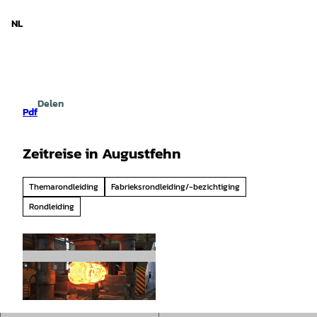
T
o
NL
Zoeken
Menu
c
o
n
t
e
Delen
n
Pdf
t
Zeitreise in Augustfehn
Themarondleiding
Fabrieksrondleiding/-bezichtiging
Rondleiding
© Manuela Baumhöfer, Apen Touristik |
CC-BY-SA