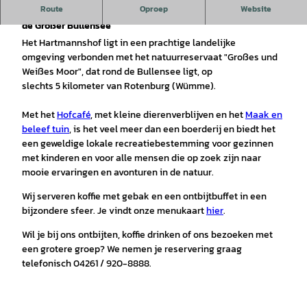
Route
Oproep
Website
Ons café ligt in de "groene" wijk Hartmannshof, niet ver van
de Großer Bullensee
Het Hartmannshof ligt in een prachtige landelijke
omgeving verbonden met het natuurreservaat "Großes und
Weißes Moor", dat rond de Bullensee ligt, op
slechts 5 kilometer van Rotenburg (Wümme).
Met het
Hofcafé
, met kleine dierenverblijven en het
Maak en
beleef tuin
, is het veel meer dan een boerderij en biedt het
een geweldige lokale recreatiebestemming voor gezinnen
met kinderen en voor alle mensen die op zoek zijn naar
mooie ervaringen en avonturen in de natuur.
Wij serveren koffie met gebak en een ontbijtbuffet in een
bijzondere sfeer. Je vindt onze menukaart
hier
.
Wil je bij ons ontbijten, koffie drinken of ons bezoeken met
een grotere groep? We nemen je reservering graag
telefonisch 04261 / 920-8888.