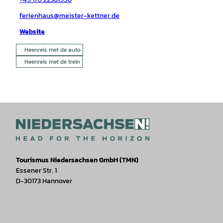
ferienhaus@meister-kettner.de
Website
Heenreis met de auto
Heenreis met de trein
Tourismus Niedersachsen GmbH (TMN)
Essener Str. 1
D-30173 Hannover