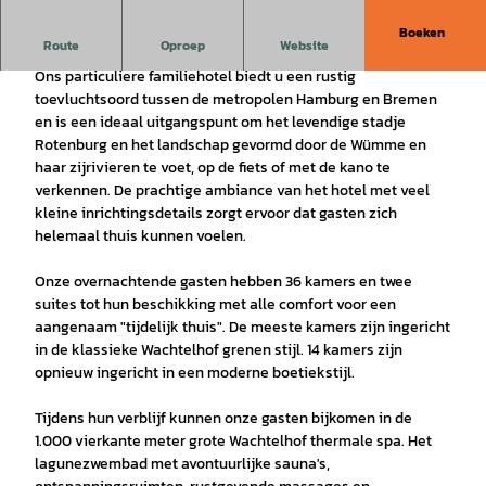
e
o
Boeken
Route
Oproep
Website
Een nest tussen traditie en tijdgeest
a
Ons particuliere familiehotel biedt u een rustig
f
toevluchtsoord tussen de metropolen Hamburg en Bremen
s
en is een ideaal uitgangspunt om het levendige stadje
p
Rotenburg en het landschap gevormd door de Wümme en
e
haar zijrivieren te voet, op de fiets of met de kano te
l
verkennen. De prachtige ambiance van het hotel met veel
kleine inrichtingsdetails zorgt ervoor dat gasten zich
e
helemaal thuis kunnen voelen.
n
Onze overnachtende gasten hebben 36 kamers en twee
suites tot hun beschikking met alle comfort voor een
aangenaam "tijdelijk thuis". De meeste kamers zijn ingericht
in de klassieke Wachtelhof grenen stijl. 14 kamers zijn
opnieuw ingericht in een moderne boetiekstijl.
Tijdens hun verblijf kunnen onze gasten bijkomen in de
1.000 vierkante meter grote Wachtelhof thermale spa. Het
lagunezwembad met avontuurlijke sauna's,