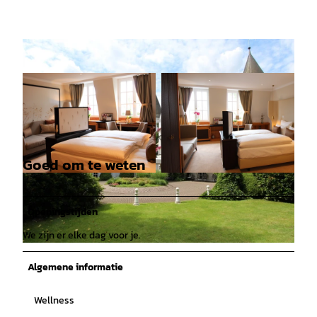
Goed om te weten
© Landhaus Wachtelhof |
CC-BY
© Hotel Landhaus Wachtelhof |
CC-BY
Openingstijden
We zijn er elke dag voor je.
© Hotel Landhaus Wachtelhof |
CC-BY
Algemene informatie
Wellness