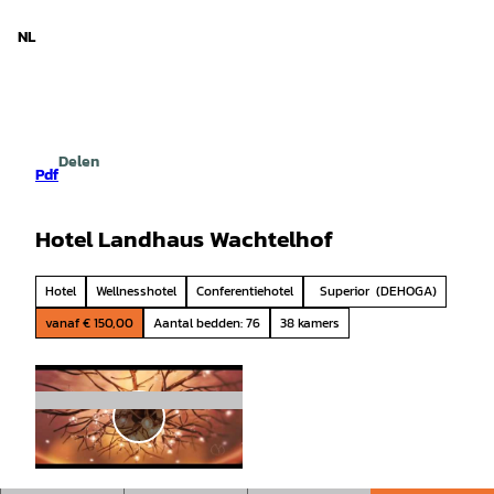
d Nedersaksen
T
o
NL
Zoeken
Menu
c
o
n
t
e
Delen
n
Pdf
t
Hotel Landhaus Wachtelhof
Hotel
Wellnesshotel
Conferentiehotel
Superior
(DEHOGA)
vanaf € 150,00
Aantal bedden: 76
38 kamers
V
i
d