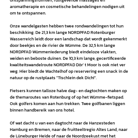
ontspanningsruimten, rustgevende massages en
aromatherapie en cosmetische behandelingen nodigen uit
om te ontspannen.
Onze wandelgasten hebben twee rondwandelingen tot hun
beschikking. De 21,3 km lange NORDPFAD Rotenburger
Wasserreich leidt door een landschap dat wordt gekenmerkt
door beekjes en de rivier de Wümme. De 32,5 km lange
NORDPFAD Wümmeniederung biedt eindeloze vlakten,
weiden en beboste duinen. De 10,3 km lange, gecertificeerde
kwaliteitswandelroute NORDPFAD Dör' t Moor is ook niet ver
weg. Hier biedt de Wachtelhof op reservering een snack in de
natuur op de rustplaats "Tischlein dek Dich!".
Fietsers kunnen talloze halve dag- en dagtochten maken op
de themaroutes van Rotenburg of op het Wümme-fietspad.
Ook golfers komen aan hun trekken. Twee golfbanen liggen
binnen handbereik van ons hotel.
Of wat dacht u van een dagtocht naar de Hanzesteden
Hamburg en Bremen, naar de fruitteeltregio Altes Land, naar
de Lüneburger Heide of naar de Noordzeekust met het