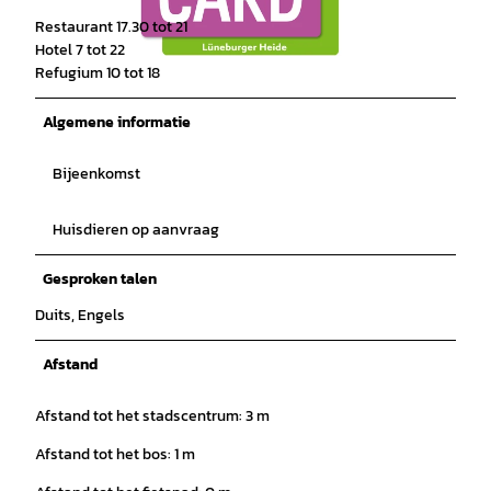
Restaurant 17.30 tot 21
Hotel 7 tot 22
© ErlebnisCard Lüneburger Heide, Bispingen Touristik e.V. |
CC-BY-SA
Refugium 10 tot 18
Algemene informatie
Bijeenkomst
Huisdieren op aanvraag
Gesproken talen
Duits, Engels
Afstand
Afstand tot het stadscentrum: 3 m
Afstand tot het bos: 1 m