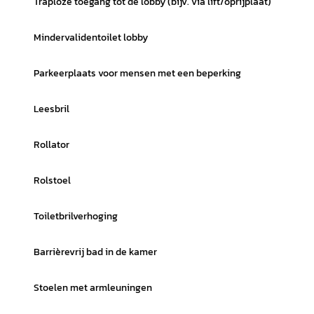
Traploze toegang tot de lobby (bijv. via lift/oprijplaat)
Mindervalidentoilet lobby
Parkeerplaats voor mensen met een beperking
Leesbril
Rollator
Rolstoel
Toiletbrilverhoging
Barrièrevrij bad in de kamer
Stoelen met armleuningen