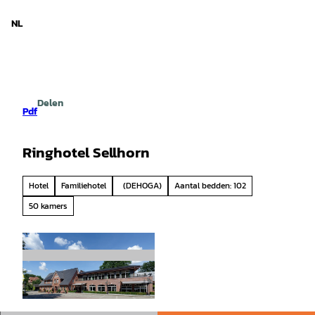
d Nedersaksen
T
o
NL
Zoeken
Menu
c
o
n
t
e
Delen
n
Pdf
t
Ringhotel Sellhorn
Hotel
Familiehotel
(DEHOGA)
Aantal bedden: 102
50 kamers
© www.tobiastrapp.eu |
CC-BY-SA