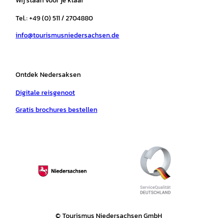
Wij staan voor je klaar
g
o
k
b
a
r
r
o
e
p
e
Tel.: +49 (0) 511 / 2704880
a
k
p
s
info@tourismusniedersachsen.de
m
t
Ontdek Nedersaksen
Digitale reisgenoot
Gratis brochures bestellen
© Tourismus Niedersachsen GmbH