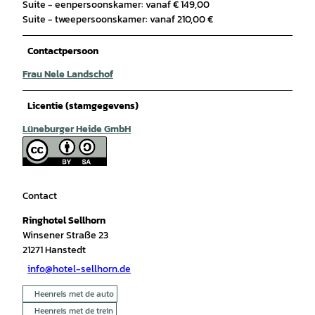
Suite - eenpersoonskamer: vanaf € 149,00
Suite - tweepersoonskamer: vanaf 210,00 €
Contactpersoon
Frau Nele Landschof
Licentie (stamgegevens)
Lüneburger Heide GmbH
Contact
Ringhotel Sellhorn
Winsener Straße 23
21271
Hanstedt
info@hotel-sellhorn.de
Heenreis met de auto
Heenreis met de trein