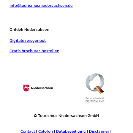
info@tourismusniedersachsen.de
m
t
Ontdek Nedersaksen
Digitale reisgenoot
Gratis brochures bestellen
© Tourismus Niedersachsen GmbH
Contact
Colofon
Databeveiliging
Disclaimer