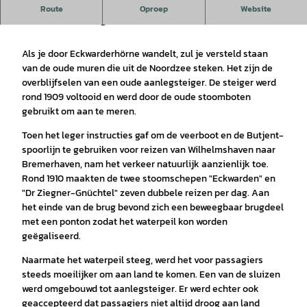
De aanlegsteiger werd rond 1909 voltooid en werd door de
Route
Oproep
Website
oude stoomboten gebruikt om aan te meren.
Als je door Eckwarderhörne wandelt, zul je versteld staan
van de oude muren die uit de Noordzee steken. Het zijn de
overblijfselen van een oude aanlegsteiger. De steiger werd
rond 1909 voltooid en werd door de oude stoomboten
gebruikt om aan te meren.
Toen het leger instructies gaf om de veerboot en de Butjent-
spoorlijn te gebruiken voor reizen van Wilhelmshaven naar
Bremerhaven, nam het verkeer natuurlijk aanzienlijk toe.
Rond 1910 maakten de twee stoomschepen "Eckwarden" en
"Dr Ziegner-Gnüchtel" zeven dubbele reizen per dag. Aan
het einde van de brug bevond zich een beweegbaar brugdeel
met een ponton zodat het waterpeil kon worden
geëgaliseerd.
Naarmate het waterpeil steeg, werd het voor passagiers
steeds moeilijker om aan land te komen. Een van de sluizen
werd omgebouwd tot aanlegsteiger. Er werd echter ook
geaccepteerd dat passagiers niet altijd droog aan land