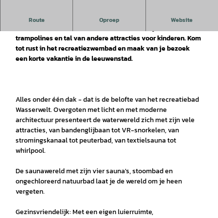
Het gevarieerde recreatiebad voor gezinnen en rustzoekers
Route
Oproep
Website
biedt een ruim buitenterrein met beachvolleybal en
trampolines en tal van andere attracties voor kinderen. Kom
tot rust in het recreatiezwembad en maak van je bezoek
een korte vakantie in de leeuwenstad.
Alles onder één dak - dat is de belofte van het recreatiebad
Wasserwelt. Overgoten met licht en met moderne
architectuur presenteert de waterwereld zich met zijn vele
attracties, van bandenglijbaan tot VR-snorkelen, van
stromingskanaal tot peuterbad, van textielsauna tot
whirlpool.
De saunawereld met zijn vier sauna's, stoombad en
ongechloreerd natuurbad laat je de wereld om je heen
vergeten.
Gezinsvriendelijk: Met een eigen luierruimte,