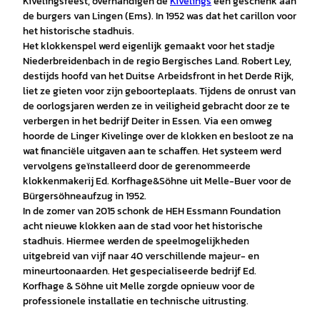
Kivelingsfeest, overhandigen de
Kivelings
een geschenk aan
de burgers van Lingen (Ems). In 1952 was dat het carillon voor
het historische stadhuis.
Het klokkenspel werd eigenlijk gemaakt voor het stadje
Niederbreidenbach in de regio Bergisches Land. Robert Ley,
destijds hoofd van het Duitse Arbeidsfront in het Derde Rijk,
liet ze gieten voor zijn geboorteplaats. Tijdens de onrust van
de oorlogsjaren werden ze in veiligheid gebracht door ze te
verbergen in het bedrijf Deiter in Essen. Via een omweg
hoorde de Linger Kivelinge over de klokken en besloot ze na
wat financiële uitgaven aan te schaffen. Het systeem werd
vervolgens geïnstalleerd door de gerenommeerde
klokkenmakerij Ed. Korfhage&Söhne uit Melle-Buer voor de
Bürgersöhneaufzug in 1952.
In de zomer van 2015 schonk de HEH Essmann Foundation
acht nieuwe klokken aan de stad voor het historische
stadhuis. Hiermee werden de speelmogelijkheden
uitgebreid van vijf naar 40 verschillende majeur- en
mineurtoonaarden. Het gespecialiseerde bedrijf Ed.
Korfhage & Söhne uit Melle zorgde opnieuw voor de
professionele installatie en technische uitrusting.