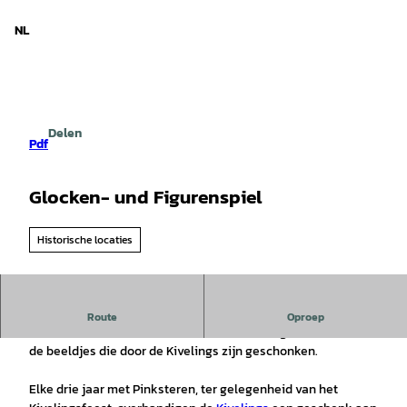
d Nedersaksen
T
o
NL
Zoeken
Menu
c
o
n
t
e
Delen
n
Pdf
t
Glocken- und Figurenspiel
Historische locaties
Klokken en cijfers
Route
Oproep
In de toren van het
historische stadhuis
hangen de klok en
de beeldjes die door de Kivelings zijn geschonken.
Elke drie jaar met Pinksteren, ter gelegenheid van het