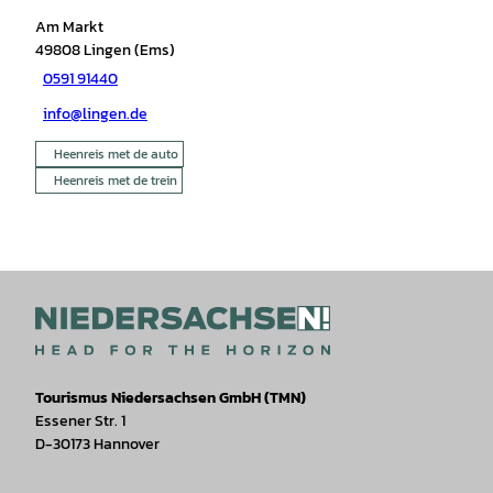
Am Markt
49808
Lingen (Ems)
0591 91440
info@lingen.de
Heenreis met de auto
Heenreis met de trein
Tourismus Niedersachsen GmbH (TMN)
Essener Str. 1
D-30173 Hannover