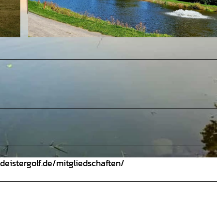
©
CC-BY
/deistergolf.de/mitgliedschaften/