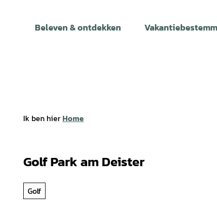
T
o
Beleven & ontdekken
Vakantiebestemm
c
o
n
t
e
n
t
Ik ben hier
Home
Golf Park am Deister
Golf