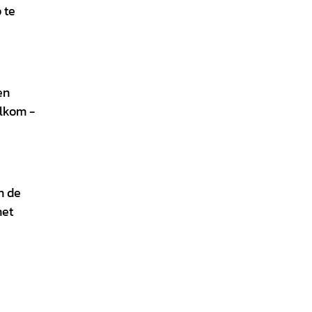
 te
en
elkom -
n de
het