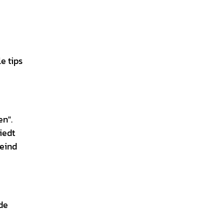
e tips
n".
iedt
 eind
de