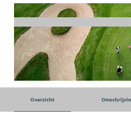
©
CC-BY
Overzicht
Omschrijvi