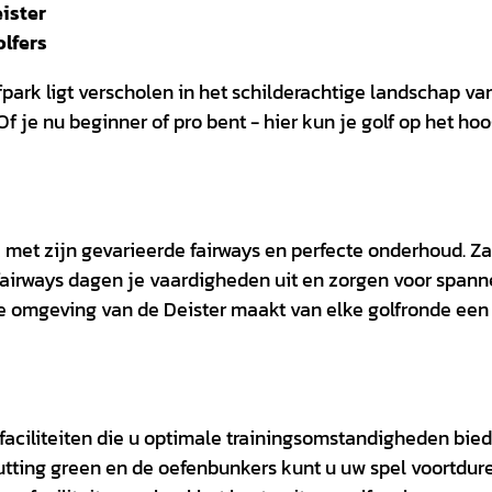
ister
olfers
park ligt verscholen in het schilderachtige landschap va
Of je nu beginner of pro bent - hier kun je golf op het ho
et zijn gevarieerde fairways en perfecte onderhoud. Z
 fairways dagen je vaardigheden uit en zorgen voor span
ke omgeving van de Deister maakt van elke golfronde een
nfaciliteiten die u optimale trainingsomstandigheden bie
utting green en de oefenbunkers kunt u uw spel voortdur