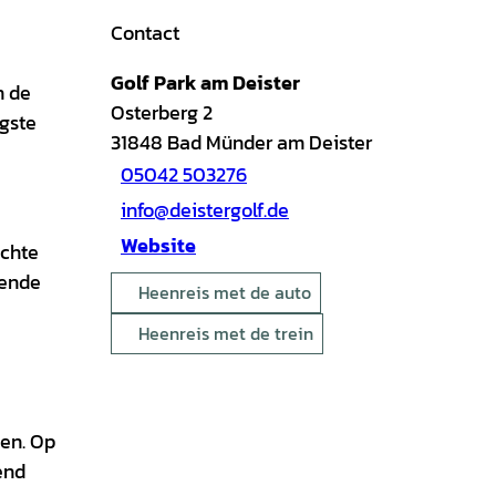
Contact
Golf Park am Deister
n de
Osterberg 2
ogste
31848
Bad Münder am Deister
05042 503276
info@deistergolf.de
Website
achte
nende
Heenreis met de auto
Heenreis met de trein
den. Op
end