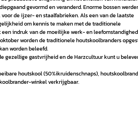
 diepgaand gevormd en veranderd. Enorme bossen werde
oor de ijzer- en staalfabrieken. Als een van de laatste
elijkheid om kennis te maken met de traditionele
 een indruk van de moeilijke werk- en leefomstandighe
d oktober worden de traditionele houtskoolbranders opges
 kan worden beleefd.
de gezellige gastvrijheid en de Harzcultuur kunt u beleve
oeibare houtskool (50%ikruidenschnaps), houtskoolbran
skoolbrander-winkel verkrijgbaar.