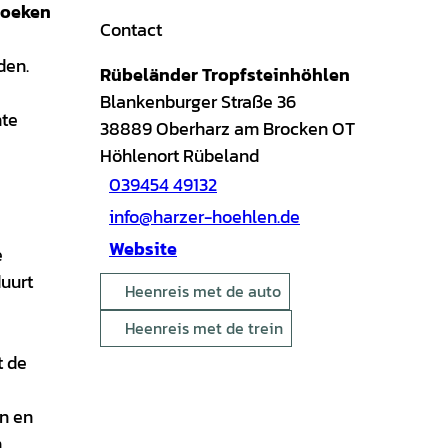
zoeken
Contact
den.
Rübeländer Tropfsteinhöhlen
Blankenburger Straße 36
nte
38889
Oberharz am Brocken OT
Höhlenort Rübeland
039454 49132
info@harzer-hoehlen.de
Website
e
duurt
Heenreis met de auto
Heenreis met de trein
t de
en en
.