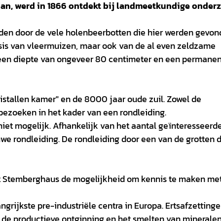
n, werd in 1866 ontdekt bij landmeetkundige onder
rden door de vele holenbeerbotten die hier werden gevon
basis van vleermuizen, maar ook van de al even zeldzame
 een diepte van ongeveer 80 centimeter en een permane
istallen kamer" en de 8000 jaar oude zuil. Zowel de
bezoeken in het kader van een rondleiding.
iet mogelijk. Afhankelijk van het aantal geïnteresseerd
uwe rondleiding. De rondleiding door een van de grotten 
et Stemberghaus de mogelijkheid om kennis te maken me
grijkste pre-industriële centra in Europa. Ertsafzetting
de productieve ontginning en het smelten van mineralen