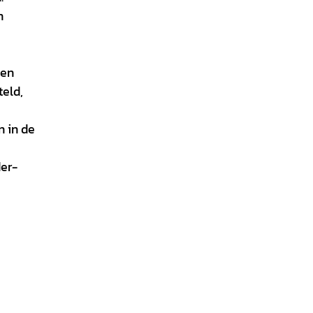
n
den
teld,
n in de
der-