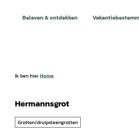
T
o
Beleven & ontdekken
Vakantiebestemm
c
o
n
t
e
n
t
Ik ben hier
Home
Hermannsgrot
Grotten/druipsteengrotten