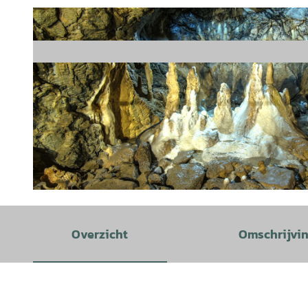
© Jan Reichel |
CC-BY
Overzicht
Omschrijvi