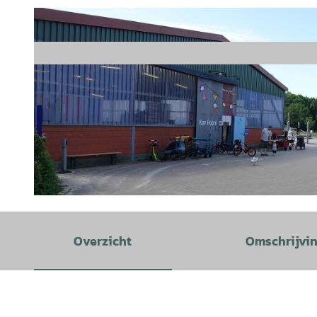
© Staatsbad Norderney GmbH, Uwe Schneider |
CC-BY-SA
Overzicht
Omschrijvi