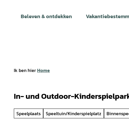
T
o
Beleven & ontdekken
Vakantiebestemm
c
o
n
t
e
n
t
Ik ben hier
Home
In- und Outdoor-Kinderspielpar
Speelplaats
Speeltuin/Kinderspielplatz
Binnenspe