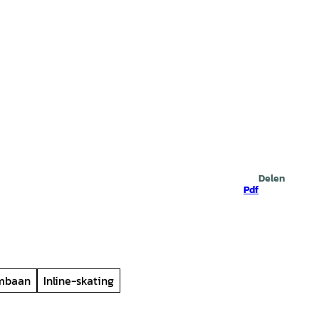
Zoeken
Delen
Pdf
mbaan
Inline-skating