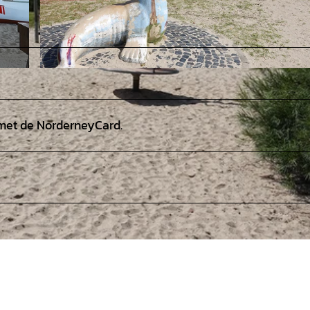
© Staatsbad Norderney GmbH, Uwe Schneider |
CC-BY-SA
 met de NorderneyCard.