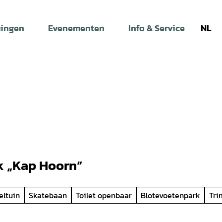
ingen
Evenementen
Info & Service
NL
k „Kap Hoorn“
eltuin
Skatebaan
Toilet openbaar
Blotevoetenpark
Tri