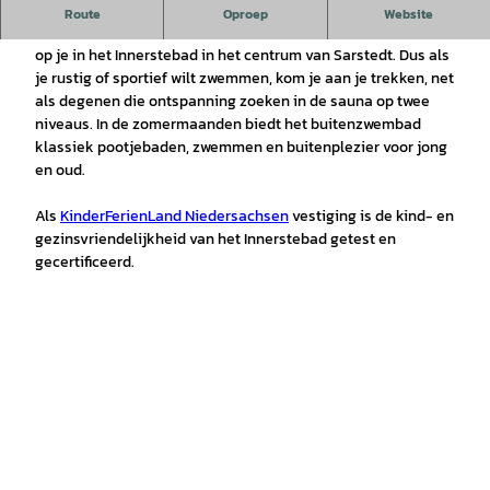
De drie-in-één badkamer voor het hele gezin
Route
Oproep
Website
Binnenzwembad, buitenzwembad en sauna - dit alles wacht
op je in het Innerstebad in het centrum van Sarstedt. Dus als
je rustig of sportief wilt zwemmen, kom je aan je trekken, net
als degenen die ontspanning zoeken in de sauna op twee
niveaus. In de zomermaanden biedt het buitenzwembad
klassiek pootjebaden, zwemmen en buitenplezier voor jong
en oud.
Als
KinderFerienLand Niedersachsen
vestiging is de kind- en
gezinsvriendelijkheid van het Innerstebad getest en
gecertificeerd.