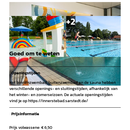
Goed om te weten
© Anja Frick |
CC-BY-SA
© Anja Frick |
CC-BY-SA
Openingstijden
Het binnenzwembad, buitenzwembad en de sauna hebben
verschillende openings- en sluitingstijden, afhankelijk van
© Anja Frick |
CC-BY-SA
het winter- en zomerseizoen. De actuele openingstijden
vind je op https://innerstebad.sarstedt.de/
Prijsinformatie
Prijs volwassene: € 6,50