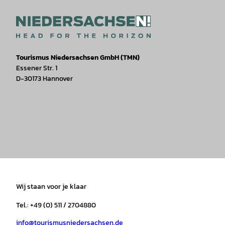
Tourismus Niedersachsen GmbH (TMN)
Essener Str. 1
D-30173 Hannover
I
F
T
Y
W
P
n
a
i
o
h
i
s
c
k
u
a
n
t
e
t
T
t
t
a
b
o
u
s
e
Wij staan voor je klaar
g
o
k
b
a
r
r
o
e
p
e
Tel.: +49 (0) 511 / 2704880
a
k
p
s
info@tourismusniedersachsen.de
m
t