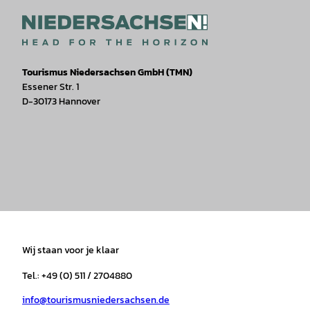
Tourismus Niedersachsen GmbH (TMN)
Essener Str. 1
D-30173 Hannover
I
F
T
Y
W
P
n
a
i
o
h
i
s
c
k
u
a
n
t
e
t
T
t
t
a
b
o
u
s
e
Wij staan voor je klaar
g
o
k
b
a
r
r
o
e
p
e
Tel.: +49 (0) 511 / 2704880
a
k
p
s
info@tourismusniedersachsen.de
m
t