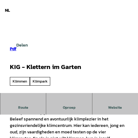
d Nedersaksen
T
o
NL
Zoeken
Menu
c
o
n
t
e
Delen
n
Pdf
t
KIG - Klettern im Garten
Klimmen
Klimpark
Op het 4500 m² grote parkterrein ligt een spannende
Route
Oproep
Website
klimspeeltuin op je te wachten;
Beleef spannend en avontuurlijk klimplezier in het
gezinsvriendelijke klimcentrum. Hier kan iedereen, jong en
oud, zijn vaardigheden en moed testen op de vier