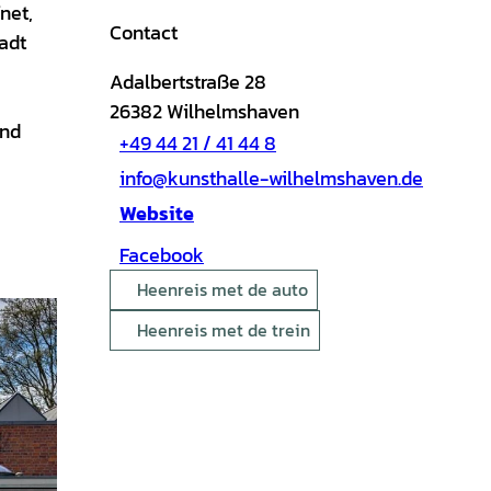
net,
Contact
tadt
Adalbertstraße 28
26382
Wilhelmshaven
and
+49 44 21 / 41 44 8
info@kunsthalle-wilhelmshaven.de
Website
Facebook
Heenreis met de auto
Heenreis met de trein