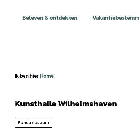
T
o
Beleven & ontdekken
Vakantiebestemm
c
o
n
t
e
n
t
Ik ben hier
Home
Kunsthalle Wilhelmshaven
Kunstmuseum