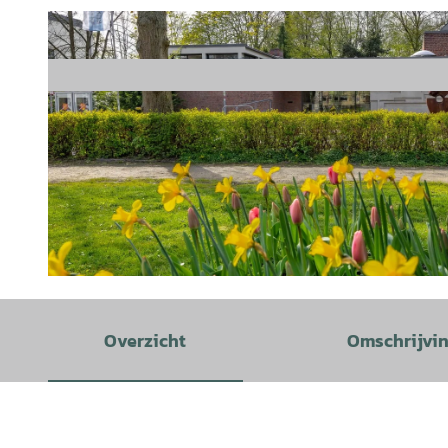
© Foto: Rainer Ganske |
CC-BY-SA
Overzicht
Omschrijvi