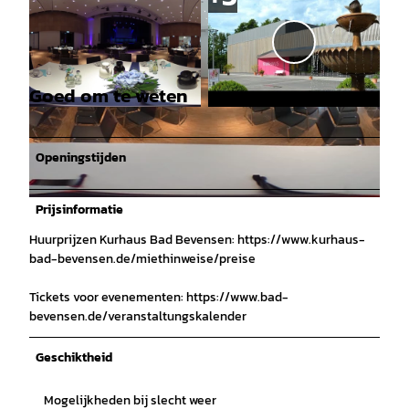
V
i
d
Goed om te weten
e
o
© Bad Bevensen Marketing GmbH | Nina Lüde
mann |
CC-BY-SA
a
Openingstijden
f
s
Prijsinformatie
p
© Bad Bevensen Marketing GmbH | Nina Lüdemann |
CC-BY-SA
Huurprijzen Kurhaus Bad Bevensen: https://www.kurhaus-
e
bad-bevensen.de/miethinweise/preise
l
e
Tickets voor evenementen: https://www.bad-
n
bevensen.de/veranstaltungskalender
Geschiktheid
Mogelijkheden bij slecht weer