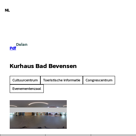
d Nedersaksen
T
o
NL
Zoeken
Menu
c
o
n
t
e
Delen
n
Pdf
t
Kurhaus Bad Bevensen
Cultuurcentrum
Toeristische informatie
Congrescentrum
Evenementenzaal