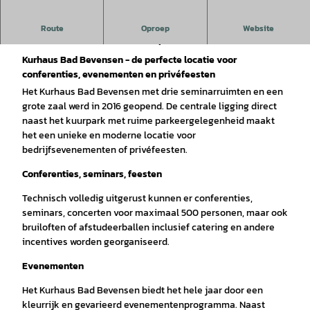
© Bad Bevensen Marketing GmbH | Nina Lüde
mann |
CC-BY-SA
Het Kurhaus Bad Bevensen is de perfecte locatie voor
Route
Oproep
Website
conferenties, evenementen en privéfeesten.
Kurhaus Bad Bevensen - de perfecte locatie voor
conferenties, evenementen en privéfeesten
Het Kurhaus Bad Bevensen met drie seminarruimten en een
grote zaal werd in 2016 geopend. De centrale ligging direct
naast het kuurpark met ruime parkeergelegenheid maakt
het een unieke en moderne locatie voor
bedrijfsevenementen of privéfeesten.
Conferenties, seminars, feesten
Technisch volledig uitgerust kunnen er conferenties,
seminars, concerten voor maximaal 500 personen, maar ook
bruiloften of afstudeerballen inclusief catering en andere
incentives worden georganiseerd.
Evenementen
Het Kurhaus Bad Bevensen biedt het hele jaar door een
kleurrijk en gevarieerd evenementenprogramma. Naast