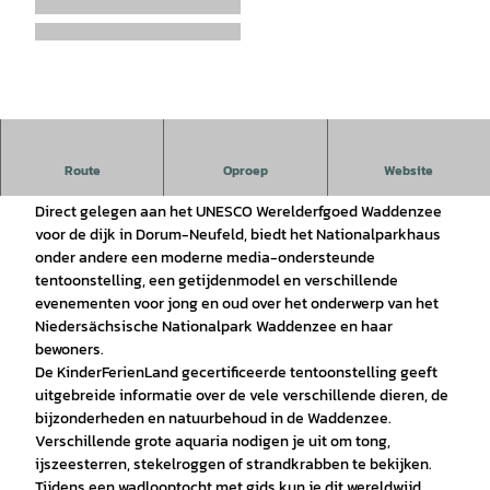
V
i
d
e
o
a
f
Het Nations Park House Wurster-Nordseeküste is een plek
Route
Oproep
Website
s
om te leren, te ontdekken en te verwonderen.
p
Direct gelegen aan het UNESCO Werelderfgoed Waddenzee
voor de dijk in Dorum-Neufeld, biedt het Nationalparkhaus
e
onder andere een moderne media-ondersteunde
l
tentoonstelling, een getijdenmodel en verschillende
e
evenementen voor jong en oud over het onderwerp van het
n
Niedersächsische Nationalpark Waddenzee en haar
bewoners.
De KinderFerienLand gecertificeerde tentoonstelling geeft
uitgebreide informatie over de vele verschillende dieren, de
bijzonderheden en natuurbehoud in de Waddenzee.
Verschillende grote aquaria nodigen je uit om tong,
ijszeesterren, stekelroggen of strandkrabben te bekijken.
Tijdens een wadlooptocht met gids kun je dit wereldwijd