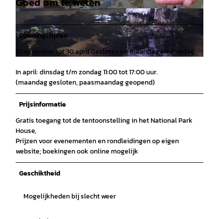
Goed om te weten
© Christopher Hardwick |
CC-BY
© Christiane Hälbig |
CC-BY
Openingstijden
01 november tot 30 april Gesloten op maandag en dinsdag.
© Christopher Hardwick |
CC-BY
In april: dinsdag t/m zondag 11:00 tot 17:00 uur.
(maandag gesloten, paasmaandag geopend)
Prijsinformatie
Gratis toegang tot de tentoonstelling in het National Park
House,
Prijzen voor evenementen en rondleidingen op eigen
website; boekingen ook online mogelijk
Geschiktheid
Mogelijkheden bij slecht weer