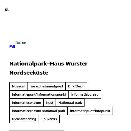
d Nedersaksen
T
o
NL
Zoeken
Menu
c
o
n
t
e
Delen
n
Pdf
t
Nationalpark-Haus Wurster
Nordseeküste
Museum
Wereldnatuurerfgoed
Dijk/Deich
Informatiepunt/Informationspunkt
Informatiebureau
Informatiecentrum
Kust
Nationaal park
Informatiecentrum nationaal park
Informatiepunt/Infopunkt
Dienstverlening
Souvenirs