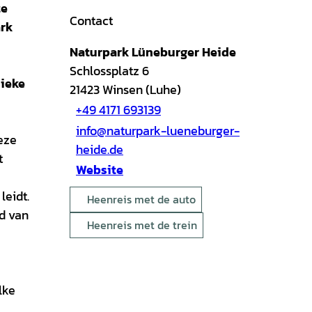
te
Contact
ark
Naturpark Lüneburger Heide
Schlossplatz 6
nieke
21423
Winsen (Luhe)
+49 4171 693139
info@naturpark-lueneburger-
eze
heide.de
t
Website
leidt.
Heenreis met de auto
id van
Heenreis met de trein
lke