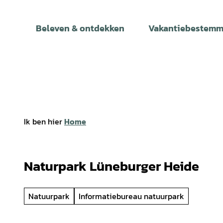
T
o
Beleven & ontdekken
Vakantiebestemm
c
o
n
t
e
n
t
Ik ben hier
Home
Naturpark Lüneburger Heide
Natuurpark
Informatiebureau natuurpark