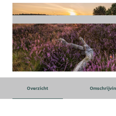
© Lüneburger Heide GmbH / Markus Tiemann |
CC-BY-SA
Overzicht
Omschrijvi