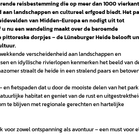
erende reisbestemming die op meer dan 1000 vierkan
aan landschappen en cultureel erfgoed biedt. Het p
eidevelden van Midden-Europa en nodigt uit tot
Of u nu een wandeling maakt over de beroemde
pittoreske dorpjes – de Lüneburger Heide belooft u
ltuur.
ukwekkende verscheidenheid aan landschappen en
ssen en idyllische rivierlopen kenmerken het beeld van d
nazomer straalt de heide in een stralend paars en betover
en fietspaden dat u door de mooiste delen van het park 
tuurlijke habitat en geniet van de rust en uitgestrekthe
om te blijven met regionale gerechten en hartelijke
k voor zowel ontspanning als avontuur – een must voor e