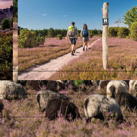
© Lüneburger Heide GmbH / Dominik Ketz |
CC-BY-SA