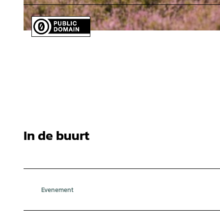
© Lüneburger Heide GmbH / Dominik Ketz |
CC-BY-SA
In de buurt
Evenement