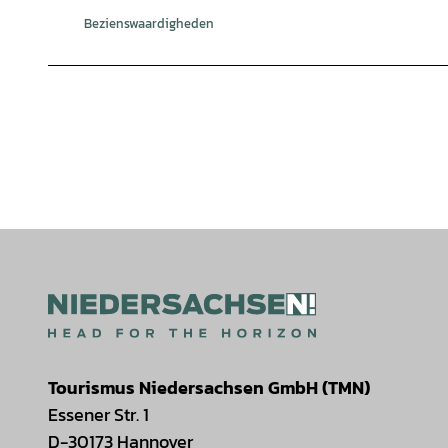
Bezienswaardigheden
Tourismus Niedersachsen GmbH (TMN)
Essener Str. 1
D-30173 Hannover