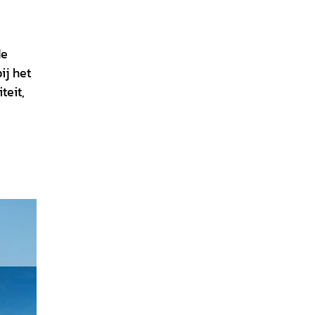
de
ij het
teit,