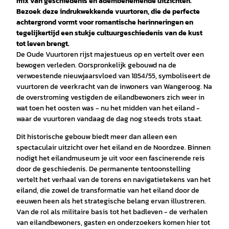
mix van geschiedenis en adembenemende uitzichten.
Bezoek deze indrukwekkende vuurtoren, die de perfecte
achtergrond vormt voor romantische herinneringen en
tegelijkertijd een stukje cultuurgeschiedenis van de kust
tot leven brengt.
De Oude Vuurtoren rijst majestueus op en vertelt over een
bewogen verleden. Oorspronkelijk gebouwd na de
verwoestende nieuwjaarsvloed van 1854/55, symboliseert de
vuurtoren de veerkracht van de inwoners van Wangeroog. Na
de overstroming vestigden de eilandbewoners zich weer in
wat toen het oosten was - nu het midden van het eiland -
waar de vuurtoren vandaag de dag nog steeds trots staat.
Dit historische gebouw biedt meer dan alleen een
spectaculair uitzicht over het eiland en de Noordzee. Binnen
nodigt het eilandmuseum je uit voor een fascinerende reis
door de geschiedenis. De permanente tentoonstelling
vertelt het verhaal van de torens en navigatietekens van het
eiland, die zowel de transformatie van het eiland door de
eeuwen heen als het strategische belang ervan illustreren.
Van de rol als militaire basis tot het badleven - de verhalen
van eilandbewoners, gasten en onderzoekers komen hier tot