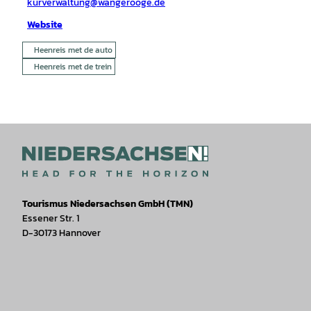
kurverwaltung@wangerooge.de
Website
Heenreis met de auto
Heenreis met de trein
Tourismus Niedersachsen GmbH (TMN)
Essener Str. 1
D-30173 Hannover