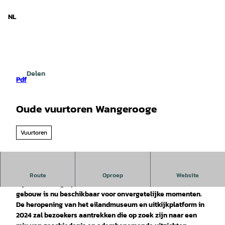
d Nedersaksen
T
o
NL
Zoeken
Menu
c
o
n
t
e
Delen
n
Pdf
t
Oude vuurtoren Wangerooge
Vuurtoren
De Oude Vuurtoren Wangerooge biedt sinds kort weer een
Route
Oproep
Website
bijzonder hoogtepunt: de trouwzaal in het historische
gebouw is nu beschikbaar voor onvergetelijke momenten.
De heropening van het eilandmuseum en uitkijkplatform in
2024 zal bezoekers aantrekken die op zoek zijn naar een