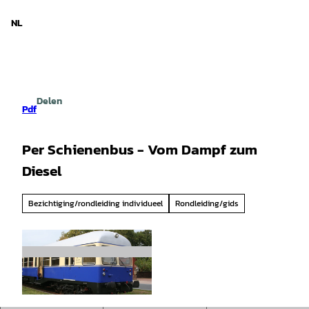
d Nedersaksen
T
o
NL
Zoeken
Menu
c
o
n
t
e
Delen
n
Pdf
t
Per Schienenbus - Vom Dampf zum
Diesel
Bezichtiging/rondleiding individueel
Rondleiding/gids
© Mittelweser-Touristik GmbH |
CC-BY