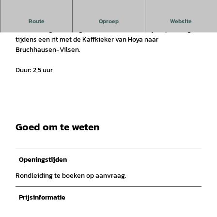
Maak een ritje met de historische treinbus "Kaffkieker".
Route
Oproep
Website
Rondleiding door de geschiedenis van de Hoya-spoorweg
tijdens een rit met de Kaffkieker van Hoya naar
Bruchhausen-Vilsen.
Duur: 2,5 uur
Goed om te weten
Openingstijden
Rondleiding te boeken op aanvraag.
Prijsinformatie