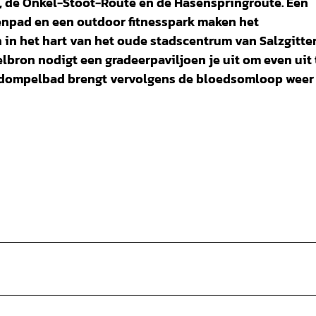
k, de Onkel-Stoot-Route en de Hasenspringroute. Een
enpad en een outdoor fitnesspark maken het
in het hart van het oude stadscentrum van Salzgitte
elbron nodigt een gradeerpaviljoen je uit om even uit 
m dompelbad brengt vervolgens de bloedsomloop weer