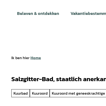
T
o
Beleven & ontdekken
Vakantiebestemm
c
o
n
t
e
n
t
Ik ben hier
Home
Salzgitter-Bad, staatlich anerka
Kuurbad
Kuuroord
Kuuroord met geneeskrachtige