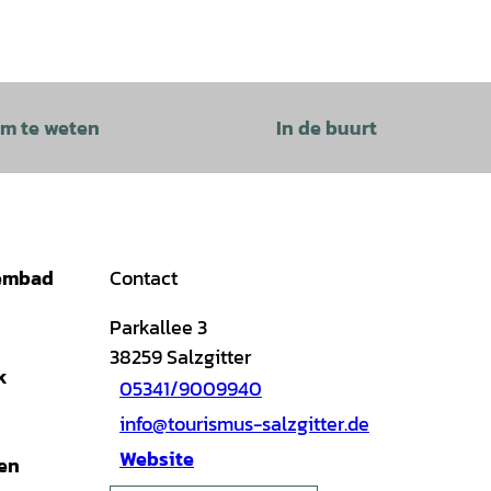
m te weten
In de buurt
wembad
Contact
Parkallee 3
38259
Salzgitter
k
05341/9009940
info@tourismus-salzgitter.de
Website
den