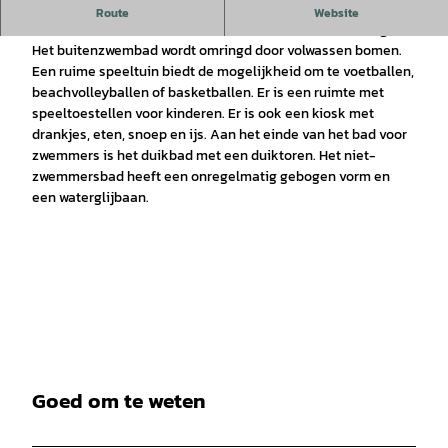
Het buitenzwembad heeft drie baden. Het bad voor
Route
Website
zwemmers bestaat uit acht banen van elk 50 meter lang.
Het buitenzwembad wordt omringd door volwassen bomen.
Een ruime speeltuin biedt de mogelijkheid om te voetballen,
beachvolleyballen of basketballen. Er is een ruimte met
speeltoestellen voor kinderen. Er is ook een kiosk met
drankjes, eten, snoep en ijs. Aan het einde van het bad voor
zwemmers is het duikbad met een duiktoren. Het niet-
zwemmersbad heeft een onregelmatig gebogen vorm en
een waterglijbaan.
Goed om te weten