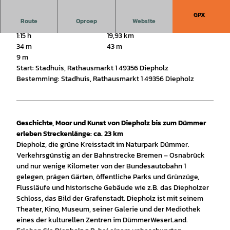
GPX
Route
Oproep
Website
1:15 h
19,93 km
34 m
43 m
9 m
Start: Stadhuis, Rathausmarkt 1 49356 Diepholz
Bestemming: Stadhuis, Rathausmarkt 1 49356 Diepholz
Geschichte, Moor und Kunst von Diepholz bis zum Dümmer
erleben ​Streckenlänge: ca. 23 km
Diepholz, die grüne Kreisstadt im Naturpark Dümmer.
Verkehrsgünstig an der Bahnstrecke Bremen – Osnabrück
und nur wenige Kilometer von der Bundesautobahn 1
gelegen, prägen Gärten, öffentliche Parks und Grünzüge,
Flussläufe und historische Gebäude wie z.B. das Diepholzer
Schloss, das Bild der Grafenstadt. Diepholz ist mit seinem
Theater, Kino, Museum, seiner Galerie und der Mediothek
eines der kulturellen Zentren im DümmerWeserLand.