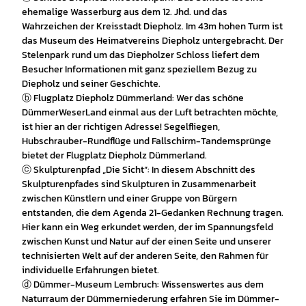
ehemalige Wasserburg aus dem 12. Jhd. und das
Wahrzeichen der Kreisstadt Diepholz. Im 43m hohen Turm ist
das Museum des Heimatvereins Diepholz untergebracht. Der
Stelenpark rund um das Diepholzer Schloss liefert dem
Besucher Informationen mit ganz speziellem Bezug zu
Diepholz und seiner Geschichte.
ⓑ Flugplatz Diepholz Dümmerland: Wer das schöne
DümmerWeserLand einmal aus der Luft betrachten möchte,
ist hier an der richtigen Adresse! Segelfliegen,
Hubschrauber-Rundflüge und Fallschirm-Tandemsprünge
bietet der Flugplatz Diepholz Dümmerland.
ⓒ Skulpturenpfad „Die Sicht“: In diesem Abschnitt des
Skulpturenpfades sind Skulpturen in Zusammenarbeit
zwischen Künstlern und einer Gruppe von Bürgern
entstanden, die dem Agenda 21-Gedanken Rechnung tragen.
Hier kann ein Weg erkundet werden, der im Spannungsfeld
zwischen Kunst und Natur auf der einen Seite und unserer
technisierten Welt auf der anderen Seite, den Rahmen für
individuelle Erfahrungen bietet.
ⓓ Dümmer-Museum Lembruch: Wissenswertes aus dem
Naturraum der Dümmerniederung erfahren Sie im Dümmer-