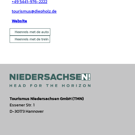
+49 5441-976-2222
tourismus@diepholz.de
Website
Heenreis met de auto
Heenreis met de trein
Tourismus Niedersachsen GmbH (TMN)
Essener Str. 1
D-30173 Hannover