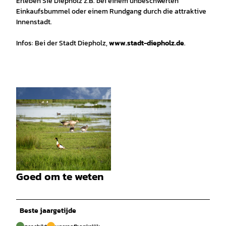
Erleben Sie Diepholz z.B. bei einem unbeschwerten
Einkaufsbummel oder einem Rundgang durch die attraktive
Innenstadt.
Infos: Bei der Stadt Diepholz,
www.stadt-diepholz.de
.
© DümmerWeserLand Touristik e.V. |
CC-BY-SA
Goed om te weten
© Anselm Höfelmeier |
CC-BY-SA
Beste jaargetijde