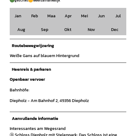
geschikt
weersafhankelijk
Jan
Feb
Maa
Apr
Mei
Jun
Jul
Aug
Sep
Okt
Nov
Dec
Routebewegwijzering
Weiße Gans auf blauem Hintergrund
Heenreis & parkeren
Openbaar vervoer
Bahnhöfe:
Diepholz - Am Bahnhof 2, 49356 Diepholz
Aanvullende informatie
Interessantes am Wegesrand
ⓐ Schloss Diepholz mit Stelenpark: Das Schloss ist eine