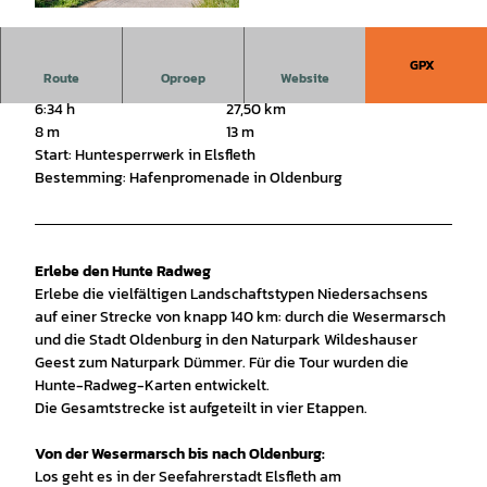
© (c)floriantrykowski.de, Florian Trykowski |
CC-BY
GPX
Route
Oproep
Website
6:34 h
27,50 km
8 m
13 m
Start: Huntesperrwerk in Elsfleth
Bestemming: Hafenpromenade in Oldenburg
​Erlebe den Hunte Radweg
Erlebe die vielfältigen Landschaftstypen Niedersachsens
auf einer Strecke von knapp 140 km: durch die Wesermarsch
und die Stadt Oldenburg in den Naturpark Wildeshauser
Geest zum Naturpark Dümmer. Für die Tour wurden die
Hunte-Radweg-Karten entwickelt.
Die Gesamtstrecke ist aufgeteilt in vier Etappen.
Von der Wesermarsch bis nach Oldenburg:
Los geht es in der Seefahrerstadt Elsfleth am