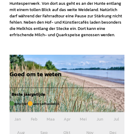
Huntesperrwerk. Von dort aus geht es an der Hunte entlang
mit einem tollen Blick auf das weite Weideland. Natürlich
darf während der Fahrradtour eine Pause zur Stärkung nicht
fehlen. Neben den Hof- und Künstlercafés laden besonders
die Melkhüs entlang der Stecke ein. Dort kann eine
erfrischende Milch- und Quarkspeise genossen werden.
Goed om te weten
Beste jaargetijde
geschikt
weersafhankelijk
© (c)floriantrykowski.de, Florian Trykowski |
CC-BY
Jan
Feb
Maa
Apr
Mei
Jun
Jul
Aug
Sep
Okt
Nov
Dec