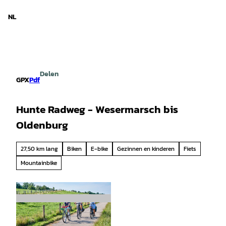
d Nedersaksen
T
o
NL
Zoeken
Menu
c
o
n
t
e
Delen
n
GPX
Pdf
t
Hunte Radweg - Wesermarsch bis
Oldenburg
27,50 km lang
Biken
E-bike
Gezinnen en kinderen
Fiets
Mountainbike