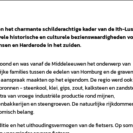
en het charmante schilderachtige kader van de Ith-Lus
 vele historische en culturele bezienswaardigheden vo
sen en Harderode in het zuiden.
bewoond en was vanaf de Middeleeuwen het onderwerp van
llijke families tussen de edelen van Homburg en de grave
k aanspraak maakten op het eigendom. De regio werd ook
ronnen - steenkool, klei, gips, zout, kalksteen en zandst
ra van vroege industriële productie rond mijnen,
tenbakkerijen en steengroeven. De natuurlijke rijkdomme
omisch belang.
nditie en het uithoudingsvermogen van de fietsers. Op so