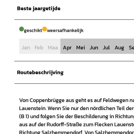
Beste jaargetijde
geschikt
weersafhankelijk
Jan
Feb
Maa
Apr
Mei
Jun
Jul
Aug
S
Routebeschrijving
Von Coppenbrügge aus geht es auf Feldwegen nac
Lauenstein. Wenn Sie nur den nördlichen Teil de
(B 1) und folgen Sie der Beschilderung in Richtu
aus auf der Rudorff-Straße zum Flecken Lauenste
Richtung Salzhemmendorf. Von Salzhemmendorf 