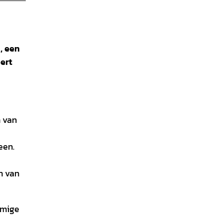
, een
ert
n van
een.
n van
mmige