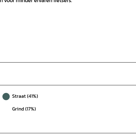
 voor minder ervaren fietsers.
Straat (41%)
Grind (17%)