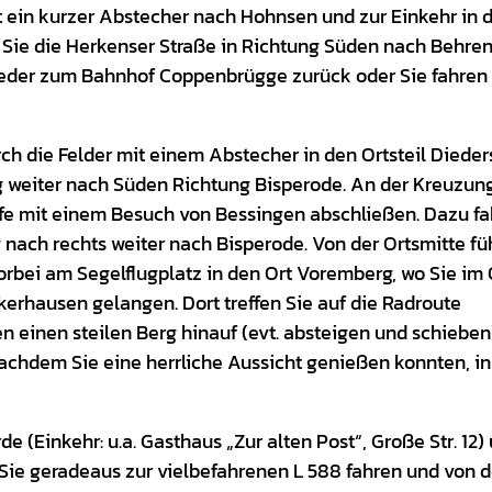
t ein kurzer Abstecher nach Hohnsen und zur Einkehr in 
 Sie die Herkenser Straße in Richtung Süden nach Behren
weder zum Bahnhof Coppenbrügge zurück oder Sie fahren 
h die Felder mit einem Abstecher in den Ortsteil Dieder
 weiter nach Süden Richtung Bisperode. An der Kreuzun
ife mit einem Besuch von Bessingen abschließen. Dazu f
g nach rechts weiter nach Bisperode. Von der Ortsmitte füh
orbei am Segelflugplatz in den Ort Voremberg, wo Sie im 
kerhausen gelangen. Dort treffen Sie auf die Radroute
einen steilen Berg hinauf (evt. absteigen und schieben)
achdem Sie eine herrliche Aussicht genießen konnten, i
 (Einkehr: u.a. Gasthaus „Zur alten Post“, Große Str. 12)
ie geradeaus zur vielbefahrenen L 588 fahren und von d