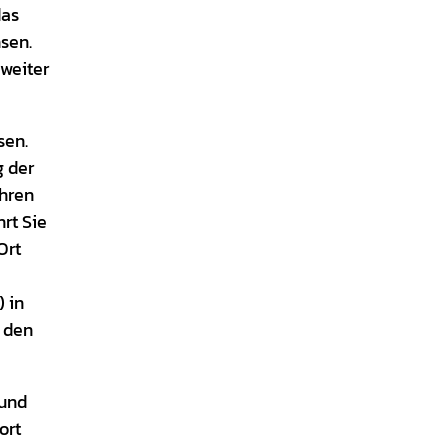
das
sen.
weiter
sen.
g der
ahren
rt Sie
Ort
 in
n den
 und
ort