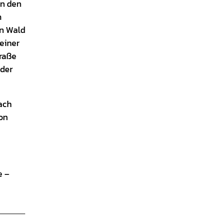
in den
n
en Wald
einer
traße
eder
ach
on
e –