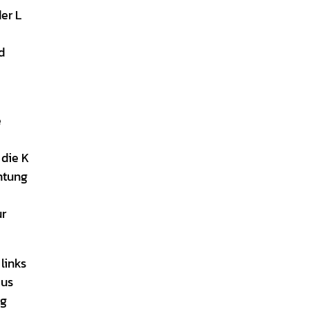
er L
d
e
 die K
htung
ur
links
aus
eg