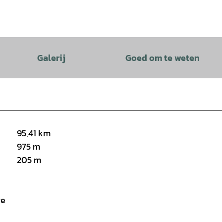
Galerij
Goed om te weten
95,41 km
975 m
205 m
ge