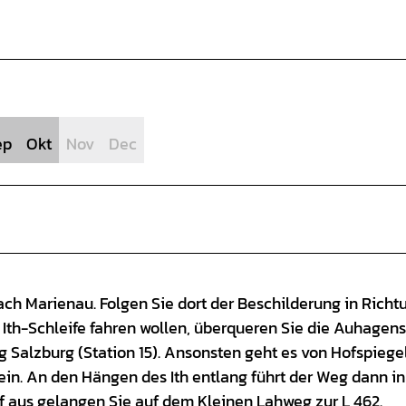
ep
Okt
Nov
Dec
h Marienau. Folgen Sie dort der Beschilderung in Richt
r Ith-Schleife fahren wollen, überqueren Sie die Auhagen
ng Salzburg (Station 15). Ansonsten geht es von Hofspiege
in. An den Hängen des Ith entlang führt der Weg dann in
aus gelangen Sie auf dem Kleinen Lahweg zur L 462.