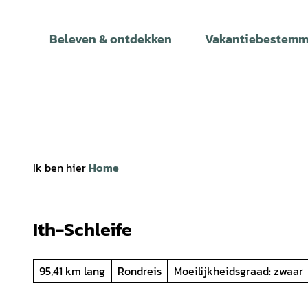
T
o
Beleven & ontdekken
Vakantiebestemm
c
o
n
t
e
n
t
Ik ben hier
Home
Ith-Schleife
95,41 km lang
Rondreis
Moeilijkheidsgraad: zwaar