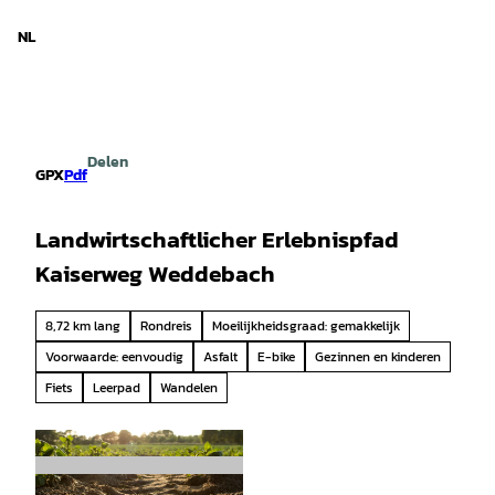
d Nedersaksen
T
o
NL
Zoeken
Menu
c
o
n
t
e
Delen
n
GPX
Pdf
t
Landwirtschaftlicher Erlebnispfad
Kaiserweg Weddebach
8,72 km lang
Rondreis
Moeilijkheidsgraad: gemakkelijk
Voorwaarde: eenvoudig
Asfalt
E-bike
Gezinnen en kinderen
Fiets
Leerpad
Wandelen