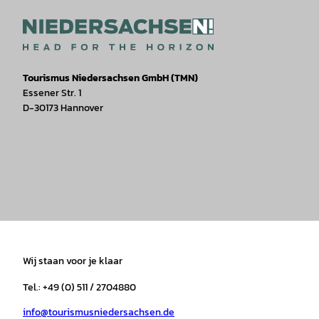
Tourismus Niedersachsen GmbH (TMN)
Essener Str. 1
D-30173 Hannover
I
F
T
Y
W
P
n
a
i
o
h
i
s
c
k
u
a
n
t
e
t
T
t
t
a
b
o
u
s
e
Wij staan voor je klaar
g
o
k
b
a
r
r
o
e
p
e
Tel.: +49 (0) 511 / 2704880
a
k
p
s
info@tourismusniedersachsen.de
m
t