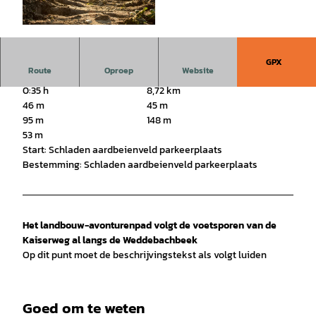
© Dylan de Jonge |
CC0
GPX
Route
Oproep
Website
0:35 h
8,72 km
46 m
45 m
95 m
148 m
53 m
Start: Schladen aardbeienveld parkeerplaats
Bestemming: Schladen aardbeienveld parkeerplaats
Het landbouw-avonturenpad volgt de voetsporen van de
Kaiserweg al langs de Weddebachbeek
Op dit punt moet de beschrijvingstekst als volgt luiden
Goed om te weten