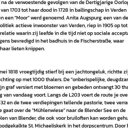
gd na de verwoestende gevolgen van de Dertigjarige Oorlo
 van 1703 tot haar dood in 1728 in ballingschap in Verden
en een "Moor" werd genoemd. Anita Augspurg, een van d
olitiek actieve inwoonster van Verden, riep in 1905 op to
latie waarin zij leefde in die tijd niet op sociale accept
ns bevredigd in het badhuis in de Fischerstraße, waar
aar lieten knippen.
mei 1818 vroegtijdig stierf bij een jachtongeluk, richtte zi
chting op met 1000 thalers. De "onberispelijke, deugdz
zijn graf versiert met bloemen en gebeden ontvangt 30 th
dag van vandaag voort. Langs de L203 voert de route je ove
 1832 en de twee verdiepingen tellende pastorie, twee verr
e gaat over de "Mühlenwiese" naar de Blender See en de
len van Blender, die ook voor bruiloften kan worden gehu
oodgekalkte St. Michaeliskerk in het dorpscentrum. Door 