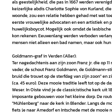
als geestelijkheid, die pas in 1667 werden vereni
keizerlijke abdis Charlotte Sophie von Kurland, die
woonde, zou een relatie hebben gehad met wat to
eerste vrouwelijke advocaten en een artistiek en p
huwelijksboycot. Mogelijk ook omdat de lesbische re
kon rekenen. Eeuwenlang werden verboden verlange
mensen niet alleen een bad namen, maar ook hun h
Goldmann-graf in Verden (Aller):
Ter nagedachtenis aan zijn zoon Franz jr. die op 11 
vader, de schout Franz Goldmann, de Goldmann-sti
bruid die trouwt op de sterfdag van zijn zoon" en 
(ca. 45 euro). Deze mooie traditie leeft tot op de 
Weser. In Oiste vind je de classicistische kerk uit
imposante gebouwen voor het kleine dorp. De rout
"Mühlenberg" naar de kerk in Blender. Langs de mo
fiets je naar Amedorf en Intschede met de mooie r