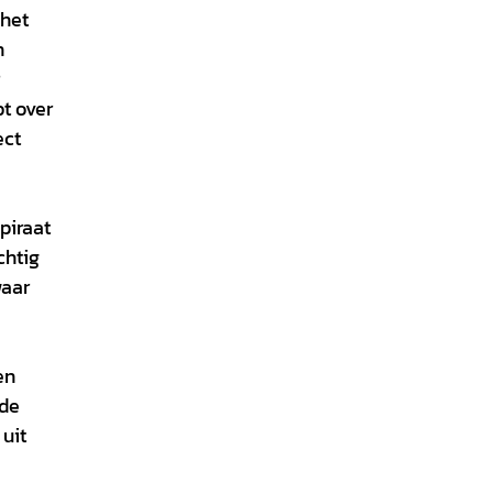
 het
n
t over
ect
piraat
chtig
waar
en
 de
uit