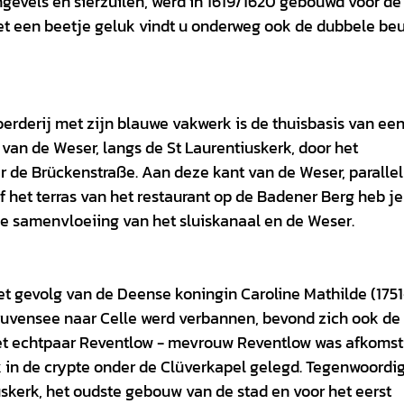
evels en sierzuilen, werd in 1619/1620 gebouwd voor de
et een beetje geluk vindt u onderweg ook de dubbele be
boerderij met zijn blauwe vakwerk is de thuisbasis van ee
ng van de Weser, langs de St Laurentiuskerk, door het
de Brückenstraße. Aan deze kant van de Weser, parallel
f het terras van het restaurant op de Badener Berg heb j
e samenvloeiing van het sluiskanaal en de Weser.
het gevolg van de Deense koningin Caroline Mathilde (1751
Struvensee naar Celle werd verbannen, bevond zich ook de
et echtpaar Reventlow - mevrouw Reventlow was afkomst
 in de crypte onder de Clüverkapel gelegd. Tegenwoordi
uskerk, het oudste gebouw van de stad en voor het eerst