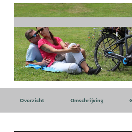
© Mittelweser-Touristik GmbH |
CC-BY
Overzicht
Omschrijving
G