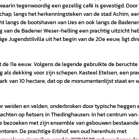
waarin tegenwoordig een gezellig café is gevestigd. Door
ap, langs het herkenningsteken van de stad Achim, ee
cht langs de bootshaven van Ues en ook langs de Badener
g van de Badener Weser-helling een prachtig uitzicht heb
e Jugendstilvilla uit het begin van de 20e eeuw, ligt dir
it de 11e eeuw. Volgens de legende gebruikte de beruchte 
 als dekking voor zijn schepen. Kasteel Etelsen, een pra
park van 10 hectare, dat op de monumentenlijst staat en 
r weiden en velden, onderbroken door typische heggen 
chten op fietsers in Thedinghausen: in het centrum van
 te bezoeken met zijn ensemble van gebouwen bestaande 
entoren. De prachtige Erbhof, een oud herenhuis met