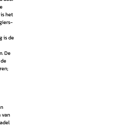
ke
is het
giers-
 is de
m. De
 de
ren;
en
n van
 adel