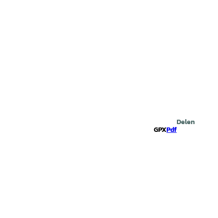
Zoeken
Delen
GPX
Pdf