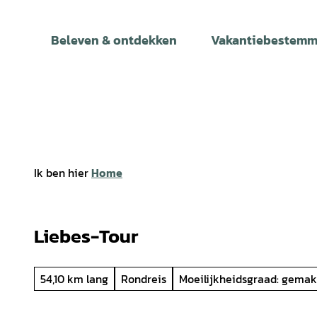
T
o
Beleven & ontdekken
Vakantiebestemm
c
o
n
t
e
n
t
Ik ben hier
Home
Liebes-Tour
54,10 km lang
Rondreis
Moeilijkheidsgraad: gemak