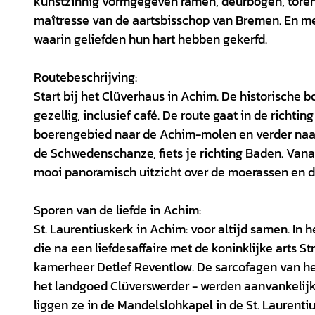
kunstzinnig vormgegeven ramen, deurbogen, toreng
maîtresse van de aartsbisschop van Bremen. En m
waarin geliefden hun hart hebben gekerfd.
Routebeschrijving:
Start bij het Clüverhaus in Achim. De historische 
gezellig, inclusief café. De route gaat in de richti
boerengebied naar de Achim-molen en verder naar 
de Schwedenschanze, fiets je richting Baden. Vana
mooi panoramisch uitzicht over de moerassen en d
Sporen van de liefde in Achim:
St. Laurentiuskerk in Achim: voor altijd samen. In 
die na een liefdesaffaire met de koninklijke arts 
kamerheer Detlef Reventlow. De sarcofagen van h
het landgoed Clüverswerder - werden aanvankelijk
liggen ze in de Mandelslohkapel in de St. Laurenti