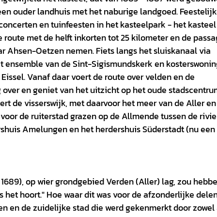
en ouder landhuis met het naburige landgoed. Feestelij
oncerten en tuinfeesten in het kasteelpark - het kasteel 
 route met de helft inkorten tot 25 kilometer en de passa
ar Ahsen-Oetzen nemen. Fiets langs het sluiskanaal via
 ensemble van de Sint-Sigismundskerk en kosterswoning
issel. Vanaf daar voert de route over velden en de
 over en geniet van het uitzicht op het oude stadscentru
t de visserswijk, met daarvoor het meer van de Aller en
voor de ruiterstad grazen op de Allmende tussen de rivie
ershuis Amelungen en het herdershuis Süderstadt (nu een
1689), op wier grondgebied Verden (Aller) lag, zou hebb
ls het hoort." Hoe waar dit was voor de afzonderlijke dele
den en de zuidelijke stad die werd gekenmerkt door zowel