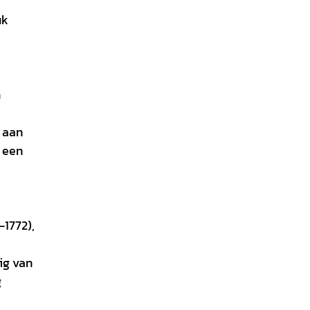
uk
n
 aan
e een
-1772),
ig van
g