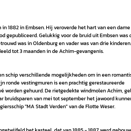
h in 1882 in Embsen. Hij veroverde het hart van een dame
od gepubliceerd. Gelukkig voor de bruid uit Embsen was d
etrouwd was in Oldenburg en vader was van drie kinderen.
ordeeld tot 3 maanden in de Achim-gevangenis.
 en schip verschillende mogelijkheden om in een romant
ijn ronde vestingmuren is een prachtig gerestaureerde
privé worden gehuurd. De rietgedekte windmolen Achim, g
ar bruidsparen van mei tot september het jawoord kunne
giersschip "MA Stadt Verden" van de Flotte Weser.
getwijfeld het kasteel, dat van 1885 - 1887 werd gebouw