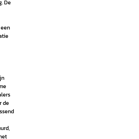
g. De
e
t een
atie
jn
ame
alers
r de
assend
urd,
het