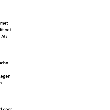
 met
it net
 Als
ische
elegen
n
d door