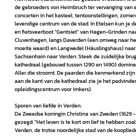
de gebroeders von Heimbruch ter vervanging van e
concerten in het kasteel, tentoonstellingen, zomerc
levendige centrum van de stad. In Etelsen kun je de
en fietsveerboot "Gentsiet" van Hagen-Grinden na
Cluvenhagen, langs Daverden (een omweg naar het
moeite waard) en Langwedel (Häuslingshaus) naar E
Sachsenhain naar Verden. Steek de zuidelijke brug
kathedraal (gebouwd tussen 1290 en 1490) domineer
Aller die stroomt. De paarden die kenmerkend zijn 
aan de kant van de kathedraal zie je het padvind
opleidingscentrum voor imkers).
Sporen van liefde in Verden:
De Zweedse koningin Christina van Zweden (1629 - 
gezegd: "Het leven is te kort om lief te hebben zoa
Verden, de trotse noordelijke stad van de kooplie