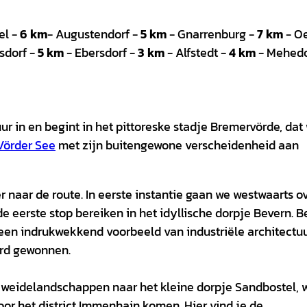
el -
6 km
- Augustendorf -
5 km
- Gnarrenburg -
7 km
- O
sdorf -
5 km
- Ebersdorf -
3 km
- Alfstedt -
4 km
- Mehedo
r in en begint in het pittoreske stadje Bremervörde, dat
Vörder See
met zijn buitengewone verscheidenheid aan
 naar de route. In eerste instantie gaan we westwaarts o
 eerste stop bereiken in het idyllische dorpje Bevern. B
 een indrukwekkend voorbeeld van industriële architectu
erd gewonnen.
 weidelandschappen naar het kleine dorpje Sandbostel, 
or het district Immenhain komen. Hier vind je de