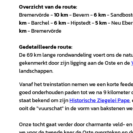
Overzicht van de route:
Bremervörde -
10 km
- Bevern -
6 km
- Sandbost
km
- Barchel -
6 km
- Hipstedt -
5 km
- Neu Eber
km
- Bremervörde
Gedetailleerde route:
De 69 km lange rondwandeling voert ons de natuu
gekenmerkt door zijn ligging aan de Oste en de
landschappen.
Vanaf het treinstation nemen we een korte feeder
goed onderhouden paden tot we na 9 kilometer de
staat bekend om zijn
Historische Ziegelei Pape
,
ooit de "vuurschat" in de vorm van bakstenen w
Onze tocht gaat verder door charmante veld- en
we voor de tweede keer de Oste oversteken en do