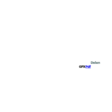
Zoeken
Delen
GPX
Pdf