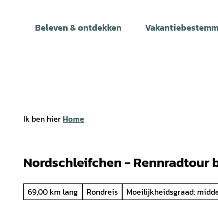
T
o
Beleven & ontdekken
Vakantiebestemm
c
o
n
t
e
n
t
Ik ben hier
Home
Nordschleifchen - Rennradtour 
69,00 km lang
Rondreis
Moeilijkheidsgraad: midd