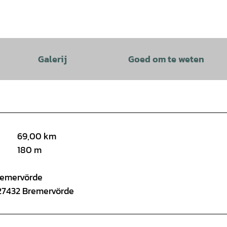
Galerij
Goed om te weten
69,00 km
180 m
Bremervörde
 27432 Bremervörde