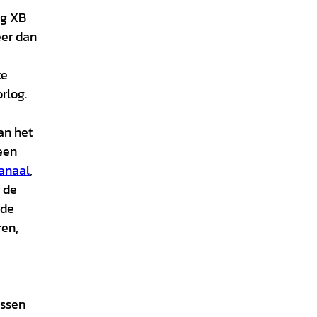
ag XB
eer dan
te
rlog.
an het
een
anaal
,
 de
 de
ren,
ussen