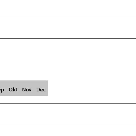
ep
Okt
Nov
Dec