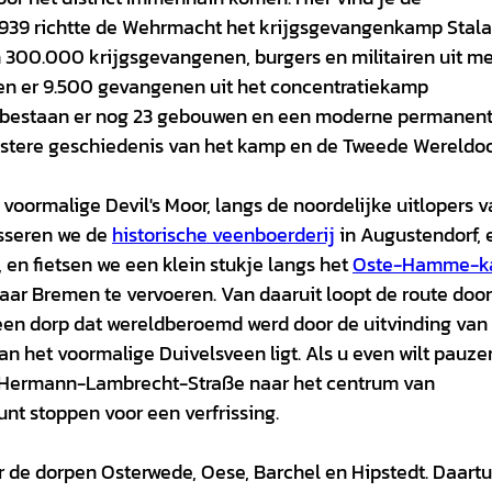
 1939 richtte de Wehrmacht het krijgsgevangenkamp Stal
n 300.000 krijgsgevangenen, burgers en militairen uit m
den er 9.500 gevangenen uit het concentratiekamp
bestaan er nog 23 gebouwen en een moderne permanen
uistere geschiedenis van het kamp en de Tweede Wereldoo
oormalige Devil's Moor, langs de noordelijke uitlopers v
asseren we de
historische veenboerderij
in Augustendorf, 
 en fietsen we een klein stukje langs het
Oste-Hamme-k
aar Bremen te vervoeren. Van daaruit loopt de route door
een dorp dat wereldberoemd werd door de uitvinding van
an het voormalige Duivelsveen ligt. Als u even wilt pauze
 Hermann-Lambrecht-Straße naar het centrum van
nt stoppen voor een verfrissing.
or de dorpen Osterwede, Oese, Barchel en Hipstedt. Daart