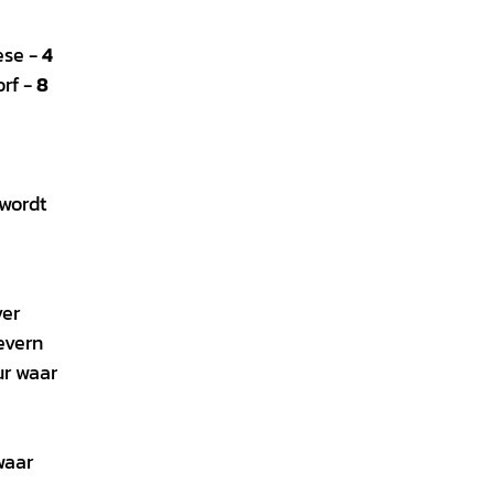
ese -
4
rf -
8
 wordt
ver
evern
ur waar
waar