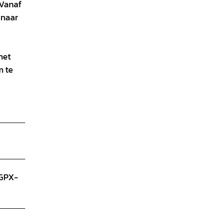
 Vanaf
 naar
het
m te
 GPX-