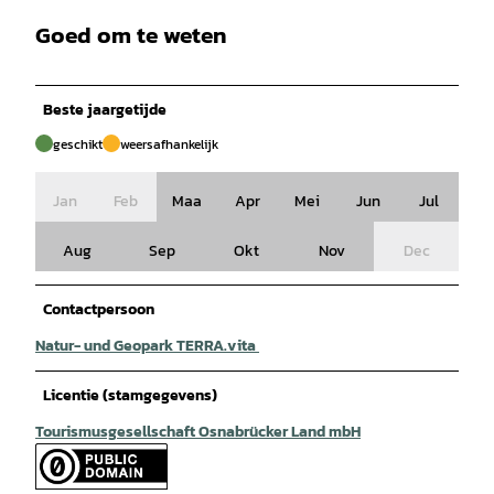
Goed om te weten
Beste jaargetijde
geschikt
weersafhankelijk
Jan
Feb
Maa
Apr
Mei
Jun
Jul
Aug
Sep
Okt
Nov
Dec
Contactpersoon
Natur- und Geopark TERRA.vita
Licentie (stamgegevens)
Tourismusgesellschaft Osnabrücker Land mbH