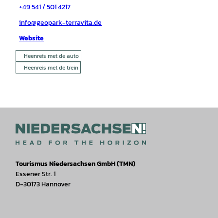
+49 541 / 501 4217
info@geopark-terravita.de
Website
Heenreis met de auto
Heenreis met de trein
Tourismus Niedersachsen GmbH (TMN)
Essener Str. 1
D-30173 Hannover