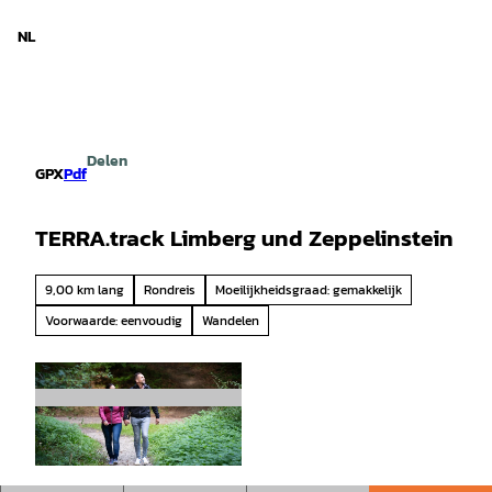
d Nedersaksen
T
o
NL
Zoeken
Menu
c
o
n
t
e
Delen
n
GPX
Pdf
t
TERRA.track Limberg und Zeppelinstein
9,00 km lang
Rondreis
Moeilijkheidsgraad: gemakkelijk
Voorwaarde: eenvoudig
Wandelen
© CANDEO, Thorsten Schoentaube |
CC-BY-SA