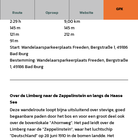
GPX
Route
Oproep
Website
2:29 h
9,00 km
145 m
145 m
121 m
212 m
91 m
Start: Wandelaarsparkeerplaats Freeden, Bergstraße 1, 49186
Bad Iburg
Bestemming: Wandelaarsparkeerplaats Freeden, Bergstraße
1, 49186 Bad Iburg
Over de Limberg naar de Zeppelinstein en langs de Haase
See
Deze wandelroute loopt bijna uitsluitend over stevige, goed
begaanbare paden door het bos en voor een groot deel ook
over de bovenlokale "Ahornweg". Het pad leidt over de
Limberg naar de "Zeppelinstein", waar het luchtschip
"Deutschland" op 28 juni 1910 in de bomen landde. Het