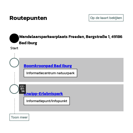
Routepunten
Op de kaart bekijken
Wandelaarsparkeerplaats Freeden, Bergstraße 1, 49186
Start
Bad Iburg
Start
Boomkroonpad Bad Iburg
Informatiecentrum natuurpark
CC-
BY-
SA
Kneipp-Erlebnispark
Informatiepunt/Infopunkt
Toon meer